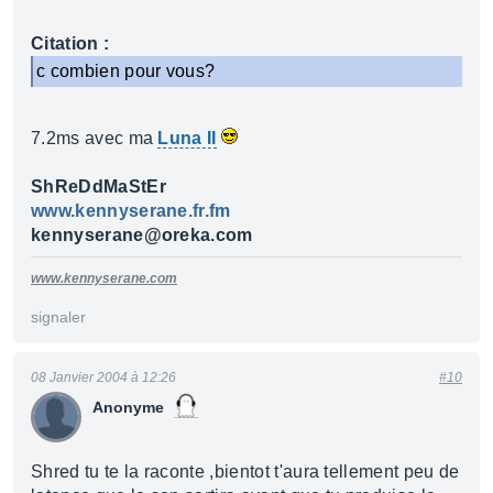
Citation :
c combien pour vous?
7.2ms avec ma
Luna II
ShReDdMaStEr
www.kennyserane.fr.fm
kennyserane@oreka.com
www.kennyserane.com
signaler
08 Janvier 2004 à 12:26
#10
Anonyme
Shred tu te la raconte ,bientot t'aura tellement peu de