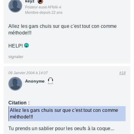
keyz
Posteur·euse AFfolé·e
Membre depuis 22 ans
Allez les gars chuis sur que c'est tout con comme
méthode!!!
HELP!
signaler
09 Janvier 2004 à 14:07
#18
Anonyme
Citation :
Allez les gars chuis sur que c'est tout con comme
méthode!!!
Tu prends un sablier pour les oeufs à la coque...