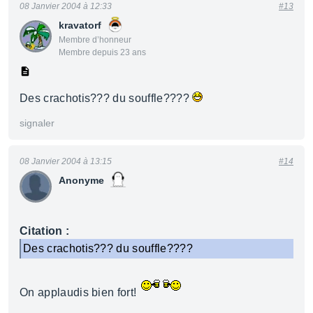
08 Janvier 2004 à 12:33
#13
kravatorf
Membre d’honneur
Membre depuis 23 ans
Des crachotis??? du souffle????
signaler
08 Janvier 2004 à 13:15
#14
Anonyme
Citation :
Des crachotis??? du souffle????
On applaudis bien fort!