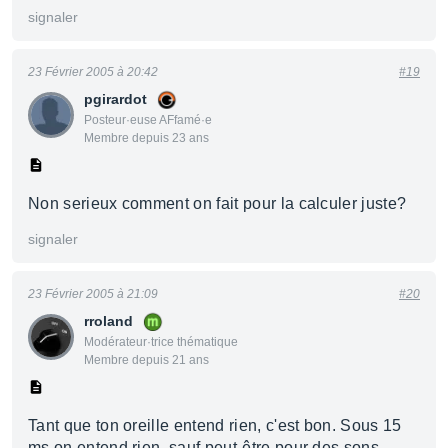
signaler
23 Février 2005 à 20:42
#19
pgirardot
Posteur·euse AFfamé·e
Membre depuis 23 ans
Non serieux comment on fait pour la calculer juste?
signaler
23 Février 2005 à 21:09
#20
rroland
Modérateur·trice thématique
Membre depuis 21 ans
Tant que ton oreille entend rien, c'est bon. Sous 15
ms on entend rien, sauf peut-être pour des sons