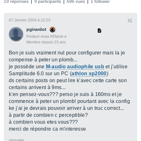
19 réponses
9 participants
696 vues
1 follower
07 Janvier 2004 à 22:25
#1
pgirardot
Posteur·euse AFfamé·e
Membre depuis 23 ans
Bon je suis vraiment nul pour configurer mais la je
compense à peter un plomb...
je possède une
M-audio audiophile usb
et j'utilise
Samplitude 6.0 sur un PC (
athlon xp2000
)
ds certains posts on peut lire k'avec cette carte son
certains arrivent à 9ms...
k'en pensez-vous??? perso je suis à 160ms et je
commence à peter un plomb! pourtant avec la config
ke j'ai je devrais pouvoir arriver à un truc correct...
à partir de combien c perceptible?
à combien vous etes vous???
merci de répondre ca m'interesse
signaler