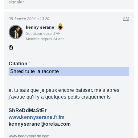
signaler
08 Janvier 2004 à 13:20
#15
kenny serane
Squatteur·euse d’AF
Membre depuis 24 ans
Citation :
Shred tu te la raconte
et tu sais que je peux encore baisser, mais apres
j'avoue qu'il y a quelques petits craquements
ShReDdMaStEr
www.kennyserane.fr.fm
kennyserane@oreka.com
www.kennyserane.com