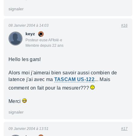
signaler
08 Janvier 2004 à 14:03
#16
keyz
Posteur·euse AFfolé·e
Membre depuis 22 ans
Hello les gars!
Alors moi j'aimerai bien savoir aussi combien de
latence j'ai avec ma
TASCAM US-122
... Mais
comment on fait pour la mesurer???
Merci
signaler
09 Janvier 2004 à 13:51
#17