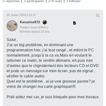
5 réponses
3 participants
278 vues
1 follower
05 Juillet 2004 à 14:37
#1
Kanarine972
Posteur·euse AFfiné·e
Membre depuis 23 ans
Salut ,
J'ai un big problème, en terminant une
programmation hier, j'ai tout rangé , et etéint le PC
normalement, jusqu'à la ca va.Mais en voulant le
rallumer ce matin, le ventilo démarre, eh puis rien
d'autres que le clignotement des lecteurs CD et DVD
et juste un message sur mon écran, pas de signal ,
vérifier le cable audio.
Quel est le problème , ai-je une graosse panne? je
viens de changer ma carte graphique!!!!
Pitié aidez moi car, je suis bloquée pour mes travaux