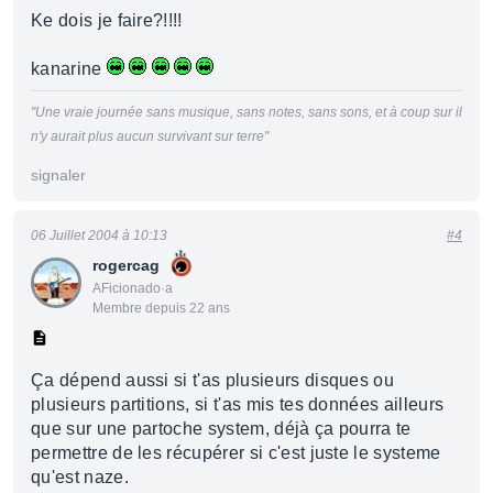
Ke dois je faire?!!!!
kanarine
"Une vraie journée sans musique, sans notes, sans sons, et à coup sur il
n'y aurait plus aucun survivant sur terre"
signaler
06 Juillet 2004 à 10:13
#4
rogercag
AFicionado·a
Membre depuis 22 ans
Ça dépend aussi si t'as plusieurs disques ou
plusieurs partitions, si t'as mis tes données ailleurs
que sur une partoche system, déjà ça pourra te
permettre de les récupérer si c'est juste le systeme
qu'est naze.