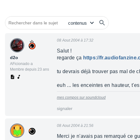
08 Aout 2004 à 17:32
Salut !
d2o
regarde ça
https://fr.audiofanzi
AFicionado·a
Membre depuis 23 ans
tu devrais déjà trouver pas mal de 
euh ... les enceintes en hauteur, t'es 
mes compos sur soundcloud
signaler
08 Aout 2004 à 21:56
Merci je n'avais pas remarqué ce g