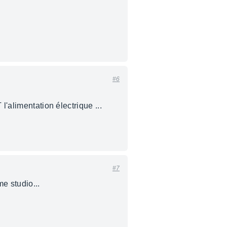
#6
l'alimentation électrique ...
#7
e studio...