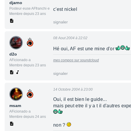
djarno
Posteur·euse AFfranchi·e
c'est nickel
Membre depuis 23 ans
signaler
08 Aout 2004 à 22:02
Hé oui, AF est une mine d'or
d2o
AFicionado·a
mes compos sur soundcloud
Membre depuis 23 ans
signaler
14 Octobre 2004 à 23:00
Oui, il est bien le guide...
msam
mais peut etre il y a t il d'autres ex
AFicionado·a
Membre depuis 24 ans
non ?