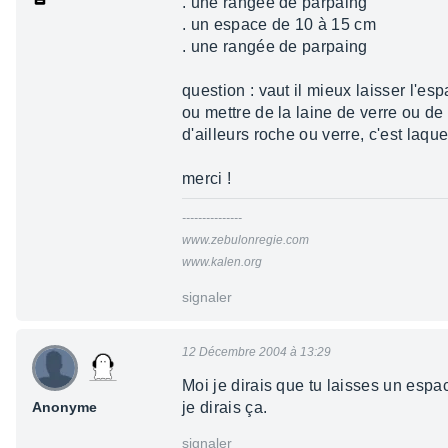
. une rangée de parpaing
. un espace de 10 à 15 cm
. une rangée de parpaing
question : vaut il mieux laisser l'e
ou mettre de la laine de verre ou de
d'ailleurs roche ou verre, c'est laqu
merci !
---------------
www.zebulonregie.com
www.kalen.org
signaler
12 Décembre 2004 à 13:29
Moi je dirais que tu laisses un espac
Anonyme
je dirais ça.
signaler