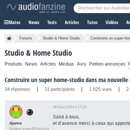
Matos
News
Tests
Articles
Tutos
Vidéos
A
Forums
Studio & Home Studio
Construire un super ho
Studio & Home Studio
Produits
News
Articles
Médias
Avis
Petites annonces
Construire un super home-studio dans ma nouvelle
34 réponses
11 participants
1 825 vues
2
08 Aout 2004 à 17:21
Salut à tous,
djarno
et d'avance merci à ceux qui apport
Posteur·euse AFfranchi·e