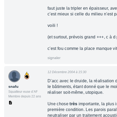
faut juste la tripler en épaisseur, 
c'est mieux si celle du milieu n'est 
voili !
(et surtout, prévois grand +++, c à d
c'est fou comme la place manque vit
signaler
12 Décembre 2004 à 15:30
D'acc avec le druide, la réalisation d
snafu
le bâtiments, étant donné que le moind
Squatteur·euse d’AF
réaliser soit-même, utopique.
Membre depuis 22 ans
Une chose
très
importante, la plus 
première condition. Les parois par
neutraliser par un traitement acoust