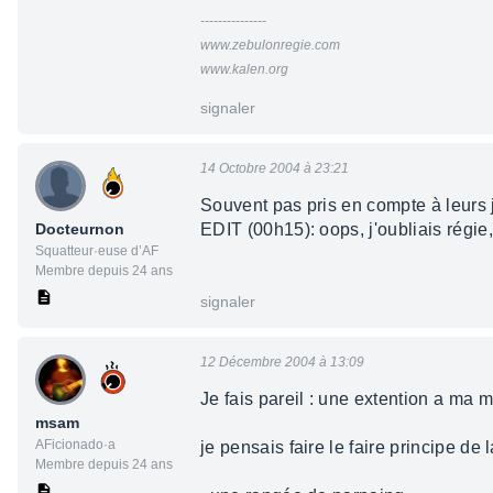
---------------
www.zebulonregie.com
www.kalen.org
signaler
14 Octobre 2004 à 23:21
Souvent pas pris en compte à leurs j
Docteurnon
EDIT (00h15): oops, j'oubliais régie,
Squatteur·euse d’AF
Membre depuis 24 ans
signaler
12 Décembre 2004 à 13:09
Je fais pareil : une extention a ma m
msam
AFicionado·a
je pensais faire le faire principe de l
Membre depuis 24 ans