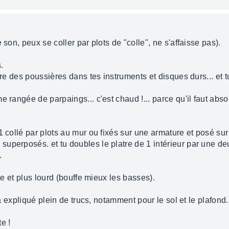
 son, peux se coller par plots de "colle", ne s'affaisse pas).
.
tre des poussières dans tes instruments et disques durs... et t
e rangée de parpaings... c'est chaud !... parce qu'il faut abs
1 collé par plots au mur ou fixés sur une armature et posé su
uperposés. et tu doubles le platre de 1 intérieur par une d
.
ide et plus lourd (bouffe mieux les basses).
jà expliqué plein de trucs, notamment pour le sol et le plafond.
te !