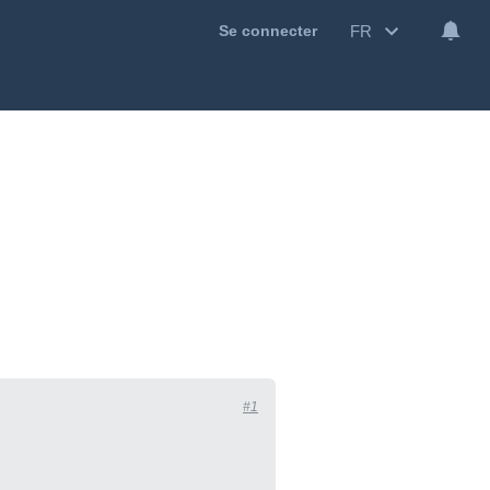
FR
Se connecter
#1