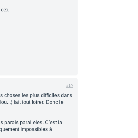
nce).
#10
es choses les plus difficiles dans
...) fait tout foirer. Donc le
 parois paralleles. C'est la
tiquement impossibles à