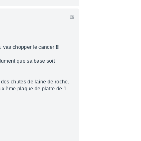
#9
u vas chopper le cancer !!!
olument que sa base soit
r des chutes de laine de roche,
euxième plaque de platre de 1