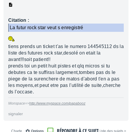
Citation :
La futur rock star veut s enregistré
tiens prends un ticket t'as le numero 144545112 ds la
liste des futures rock star,desolé on etait la
avant!!!soit patient!!
prends toi un petit huit pistes et qlq micros si tu
debutes ca te suffiras largement,tombes pas ds le
piege de la surenchere de matos d'abord t'en a pas
les moyens,et peut etre pas l'utilité de suite,cherche
ds l'occase.
Monspace=>
http://www.myspace.com/papabooz
signaler
RÉPONDRE À CE SUJET
Charte
Options
< Liste des sujets