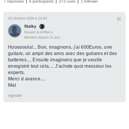
7 réponses
6 participants
373 vues
1 follower
05 Octobre 2004 à 19:44
#1
Stalky
Nouvel·le AFfilié·e
Membre depuis 22 ans
Hoooooola!... Bon, imaginons, j'ai 600Euros, une
guitare, un ampli des amis avec des guitares et des
batteries.... Ensuite imaginons que je veuille
enregistré tout cela.... J'achete quoi messieur les
experts.
Merci d avance....
Mat
signaler