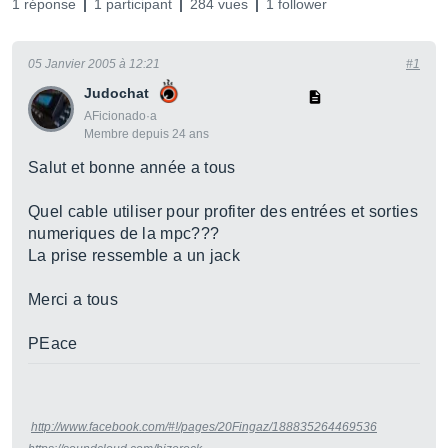
1 réponse
1 participant
284 vues
1 follower
05 Janvier 2005 à 12:21
#1
Judochat
AFicionado·a
Membre depuis 24 ans
Salut et bonne année a tous
Quel cable utiliser pour profiter des entrées et sorties
numeriques de la mpc???
La prise ressemble a un jack
Merci a tous
PEace
http://www.facebook.com/#!/pages/20Fingaz/188835264469536