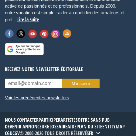
active de passionnés et de professionnels. Depuis 2000,
notre vocation est simple : aider au quotidien les amateurs et
Lire la suite
prof...
RECEVEZ NOTRE NEWSLETTER ÉDITORIALE
M’inscrire
Voir les précédentes newsletters
NOUS CONTACTER
PARTICIPER
ARTISTES
OFFRE SANS PUB
DEVENIR ANNONCEUR
GLOSSAIRE
AIDE
PLAN DU SITE
ENTITYMAP
CGU
CGV
© 2000-2026 TOUS DROITS RÉSERVÉS
FR