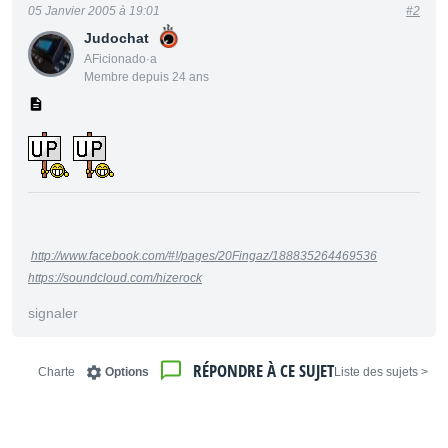
05 Janvier 2005 à 19:01
#2
Judochat
AFicionado·a
Membre depuis 24 ans
http://www.facebook.com/#!/pages/20Fingaz/188835264469536
https://soundcloud.com/hizerock
signaler
RÉPONDRE À CE SUJET
Charte
Options
< Liste des sujets