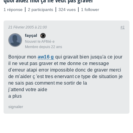
quoi aidez moi ça ne veut pas graver
1 réponse
2 participants
324 vues
1 follower
21 Février 2005 à 21:00
#1
fayçal
Nouvel·le AFfilié·e
Membre depuis 22 ans
Bonjour mon
aw16 g
qui gravait bien jusqu'a ce jour
il ne veut pas graver et me donne ce message
d'erreur atapi error impossible donc de graver merci
de m'aider ç 'est tres enervant ce type de situation je
ne sais pas comment me sortir de la
j'attend votre aide
a plus
signaler