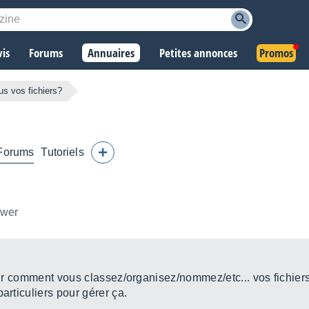
vis
Forums
Annuaires
Petites annonces
Promos
s vos fichiers?
Forums
Tutoriels
ower
voir comment vous classez/organisez/nommez/etc... vos fichiers
articuliers pour gérer ça.