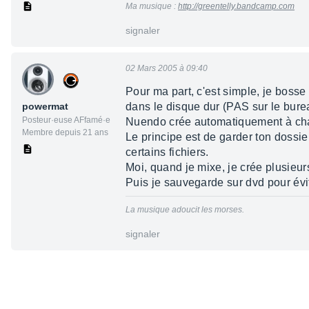
Ma musique :
http://greentelly.bandcamp.com
signaler
02 Mars 2005 à 09:40
Pour ma part, c'est simple, je bosse
powermat
dans le disque dur (PAS sur le bure
Posteur·euse AFfamé·e
Nuendo crée automatiquement à cha
Membre depuis 21 ans
Le principe est de garder ton dossie
certains fichiers.
Moi, quand je mixe, je crée plusieur
Puis je sauvegarde sur dvd pour évi
La musique adoucit les morses.
signaler