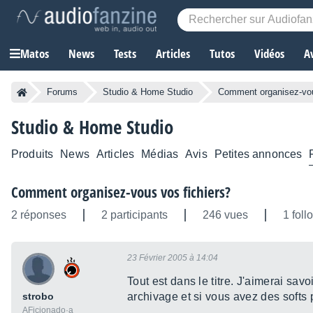
Matos
News
Tests
Articles
Tutos
Vidéos
A
Forums
Studio & Home Studio
Comment organisez-vou
Studio & Home Studio
Produits
News
Articles
Médias
Avis
Petites annonces
Comment organisez-vous vos fichiers?
2 réponses
2 participants
246 vues
1 foll
23 Février 2005 à 14:04
Tout est dans le titre. J'aimerai sa
strobo
archivage et si vous avez des softs p
AFicionado·a