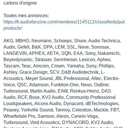
cartons d'origine
Toutes mes annonces:
https://fr.audiofanzine.com/membres/1145112/classifieds/publ
products/
AKG, MBHO, Neumann, Schoeps, Shure, Audio Technica,
Audix, Gefell, B&K, DPA, LEM, SSL, Neve, Sonosax,
LANGEVIN, APHEX, AETA, SQN, EAA, Sony, Nakamichi,
Beyerdynamic, Strässer, Sennheiser, Lexicon, Aphex,
Tascam, Teac, Amcron, Crown, Yamaha, Sony, Phillips,
Ashley, Grace Design, SCV, D&B Audiotechnik, L-
Acoustics, Meyer Sound, JBL Professional, Altec, Electro-
Voice, QSC, Adamson, Funktion-One, Nexo, Outline,
Turbosound, Martin Audio, EAW, Renkus-Heinz, DAS
Audio, RCF, Bose, KV2 Audio, Community Professional
Loudspeakers, Alcons Audio, Dynacord, dBTechnologies,
Peavey, Yorkville Sound, Tannoy, Celestion, Mackie, FBT,
Wharfedale Pro, Samson, Alesis, Cerwin-Vega,
Turbosound, Void Acoustics, DYNACORD, KV2 Audio,