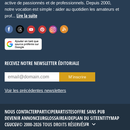
active de passionnés et de professionnels. Depuis 2000,
notre vocation est simple : aider au quotidien les amateurs et
Lire la suite
prof...
RECEVEZ NOTRE NEWSLETTER ÉDITORIALE
M’inscrire
Voir les précédentes newsletters
NOUS CONTACTER
PARTICIPER
ARTISTES
OFFRE SANS PUB
DEVENIR ANNONCEUR
GLOSSAIRE
AIDE
PLAN DU SITE
ENTITYMAP
CGU
CGV
© 2000-2026 TOUS DROITS RÉSERVÉS
FR