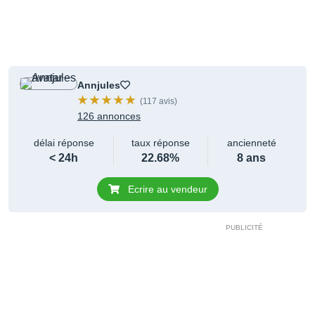
Annjules
(117 avis)
126 annonces
délai réponse
taux réponse
ancienneté
< 24h
22.68%
8 ans
Ecrire au vendeur