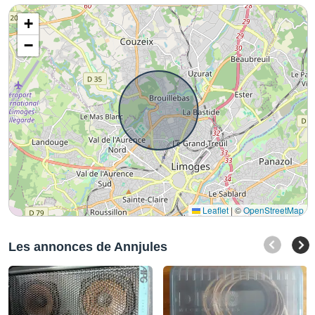
+
−
Leaflet
|
©
OpenStreetMap
Les annonces de Annjules