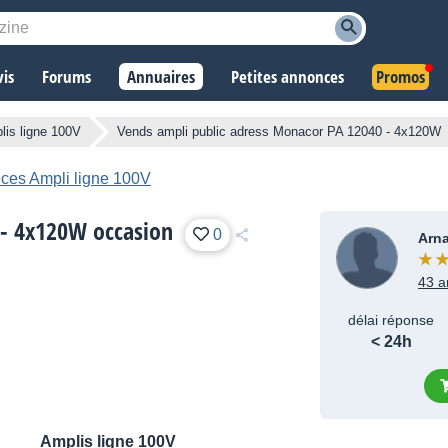
vis
Forums
Annuaires
Petites annonces
Promos
lis ligne 100V
Vends ampli public adress Monacor PA 12040 - 4x120W
ces Ampli ligne 100V
 - 4x120W occasion
0
Arn
43 a
délai réponse
< 24h
Amplis ligne 100V