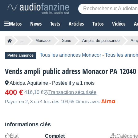
Matos
News
Tests
Articles
Tutos
Vidéos
A
...
Monacor
Sono
Amplis de puissance
Amp
Tous les annonces Monacor
-
Tous les annon
Petite annonce
Vends ampli public adress Monacor PA 12040
Abidos, Aquitaine
-
Postée il y a 1 mois
400 €
416,10 €
Transaction sécurisée
Payez en 2, 3 ou 4 fois dès 104,65 €/mois avec
Informations clés
État
Complet
Catégorie