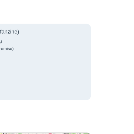
fanzine)
t)
remise)