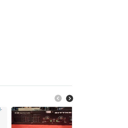
excel…
170 €
210 €
240 €
, Aquitaine
, Aquitaine
, Aquitaine