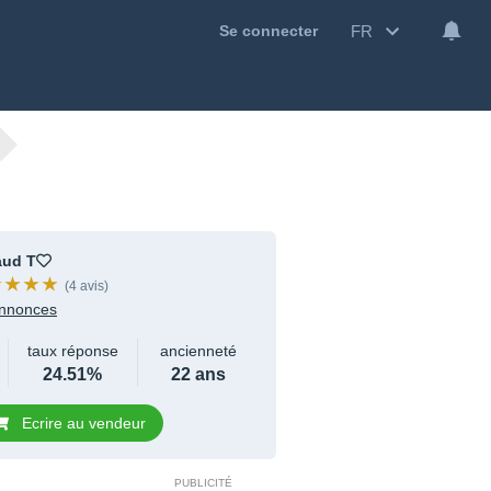
FR
Se connecter
aud T
(4 avis)
nnonces
taux réponse
ancienneté
24.51%
22 ans
Ecrire au vendeur