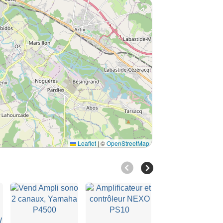
Leaflet
|
©
OpenStreetMap
Vends ampli
de puissance
Crest Aud…