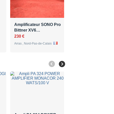
Amplificateur SONO Pro
Vend ampli MA 240
Bittner XV6…
APART
230 €
490 €
Arras , Nord-Pas-de-Calais
, Centre