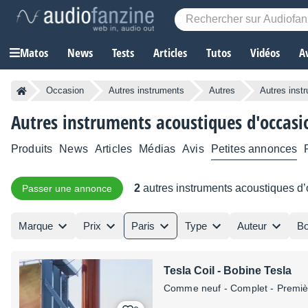
Matos
News
Tests
Articles
Tutos
Vidéos
A
Occasion
Autres instruments
Autres
Autres inst
Autres instruments acoustiques d'occasi
Produits
News
Articles
Médias
Avis
Petites annonces
2
autres instruments acoustiques d
Passer une annonce
Marque
Prix
Paris
Type
Auteur
Bo
Tesla Coil - Bobine Tesla
Comme neuf
- Complet - Premi