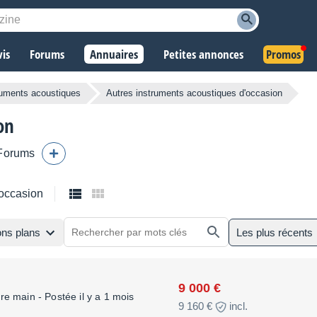
vis
Forums
Annuaires
Petites annonces
Promos
ruments acoustiques
Autres instruments acoustiques d'occasion
on
Forums
’occasion
ns plans
Les plus récents
9 000 €
ère main
- Postée il y a 1 mois
9 160 €
incl.