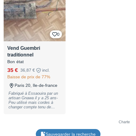
compétences pour en tirer le
meilleur parti sur le long
terme.Option fortement
conseillée, surtout si c’est
votre première Tesla coil ou
un usage spectacle /
artistique intensif !
0
Vend Guembri
traditionnel
Bon état
35 €
36,87 €
incl.
Baisse de prix de 77%
Paris 20, Ile-de-france
Fabriqué à Essaouira par un
artisan Gnawa il y a 25 ans-
Peu utilisé mais cordes à
changer compte tenu de
l'ancienneté- Je donne une
housse tissu fabriquée sur
place également
Charte
Sauvegarder la recherche