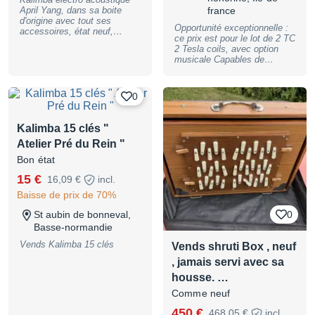
April Yang, dans sa boite
france
d'origine avec tout ses
Opportunité exceptionnelle :
accessoires, état neuf,
ce prix est pour le lot de 2 TC
première main. Commence
2 Tesla coils, avec option
au DO, chromatique 17
musicale Capables de
touches.
générer des arcs électriques
de 2,5 mètres
Caractéristiques Techniques
0
Modèle : L – DRSSTC avec
option musicale Arcs : 2,5 m
Tension de sortie : 2 500 000
Kalimba 15 clés "
V Consommation : 3 600 W
Atelier Pré du Rein "
Alimentation : Triphasé
(Tétrapolaire 3 phases, 1
Bon état
neutre, 1 terre) Distance de
sécurité conseillée : 7,5 m
15 €
16,09 €
incl.
Flight-case – Protection de
Baisse de prix de 70%
transport : pour les
secondaires uniquement
St aubin de bonneval,
0
Boîtier de commande & fibre
Basse-normandie
optique : Inclus Bloc
puissance sur roulettes pour
Vends Kalimba 15 clés
Vends shruti Box , neuf
les 2 : Idéal pour alimenter
les 2 TC. Inclus pour le 1er
, jamais servi avec sa
vendu (Bloc possible sur
housse. …
commande pour le second)
Secondaire : Démontable
Comme neuf
Pointe de sortie : Inclus
450 €
Éclateur électronique : Inclus
468,05 €
incl.