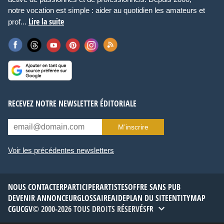
notre vocation est simple : aider au quotidien les amateurs et
Lire la suite
prof...
RECEVEZ NOTRE NEWSLETTER ÉDITORIALE
M’inscrire
Voir les précédentes newsletters
NOUS CONTACTER
PARTICIPER
ARTISTES
OFFRE SANS PUB
DEVENIR ANNONCEUR
GLOSSAIRE
AIDE
PLAN DU SITE
ENTITYMAP
CGU
CGV
© 2000-2026 TOUS DROITS RÉSERVÉS
FR