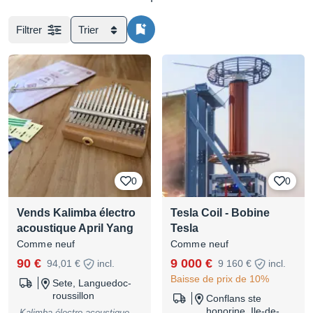
Filtrer
Trier
0
0
Vends Kalimba électro
Tesla Coil - Bobine
acoustique April Yang
Tesla
Comme neuf
Comme neuf
90 €
9 000 €
94,01 €
incl.
9 160 €
incl.
Baisse de prix de 10%
Sete, Languedoc-
roussillon
Conflans ste
honorine, Ile-de-
Kalimba électro acoustique