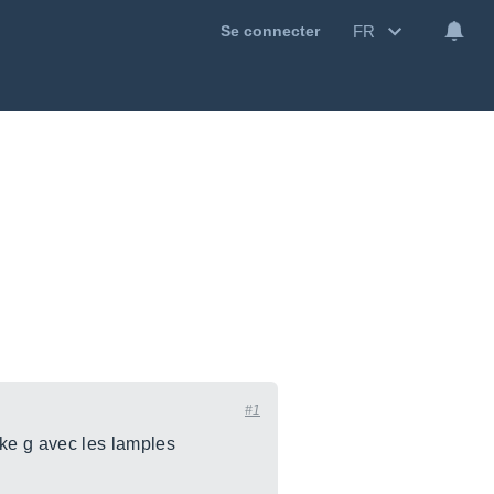
FR
Se connecter
#1
 ke g avec les lamples