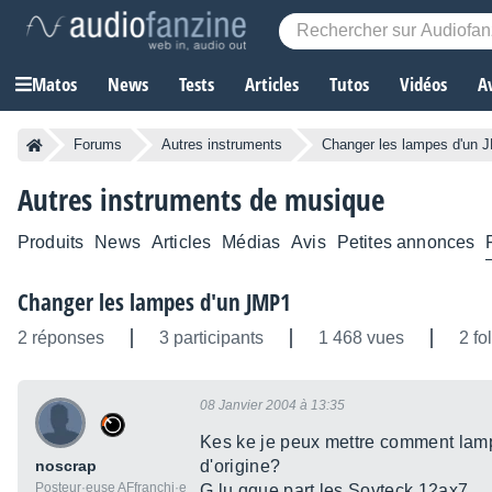
Matos
News
Tests
Articles
Tutos
Vidéos
A
Forums
Autres instruments
Changer les lampes d'un 
Autres instruments de musique
Produits
News
Articles
Médias
Avis
Petites annonces
Changer les lampes d'un JMP1
2 réponses
3 participants
1 468 vues
2 fo
08 Janvier 2004 à 13:35
Kes ke je peux mettre comment la
noscrap
d'origine?
Posteur·euse AFfranchi·e
G lu qque part les Sovteck 12ax7 ....