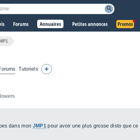
vis
Forums
Annuaires
Petites annonces
Promos
JMP1
Forums
Tutoriels
llowers
mpes dans mon
JMP1
pour avoir une plus grosse disto que ce
.