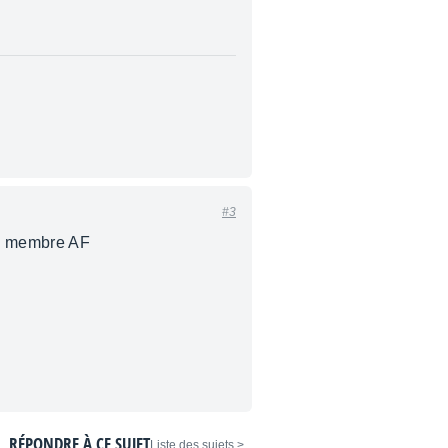
#3
ue membre AF
RÉPONDRE À CE SUJET
< Liste des sujets