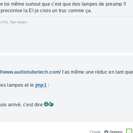
faire toi même surtout que c'est que des lampes de preamp !!
u preconise la EI je crois un truc comme ça.
ar Pro, Two-Notes
://www.audiotubetech.com/
t'as même une réduc en tant q
 les lampes et le
jmp1
:
uis arrivé, c'est dire
Charte
Options