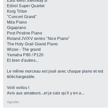
East West Steinway B
Edirol Super Quartet
Korg Triton
"Concert Grand"
Mda Piano
Gigapiano
Post Pristine Piano
Roland JV/XV series "Nice Piano"
The Holy Grail Grand Piano
Wizoo - The grand
Yamaha P80 / P120
Et bien d'autres...
Le même morceau est joué avec chaque piano et est
téléchargeable.
Voili voilou !
Avis aux amateurs...et je sais qu'il y en a...
signaler