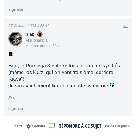
signaler
27 Octobre 2003 à 22:46
#4
piaz
AFicionado·a
Membre depuis 22 ans
Bon, le Promega 3 enterre tous les autres synthés
(même les Kurz, qui arrivent troisième, derrière
Kawaï)
Je suis vachement fier de mon Alesis encore
Piaz
signaler
RÉPONDRE À CE SUJET
Charte
Options
< Liste des sujets