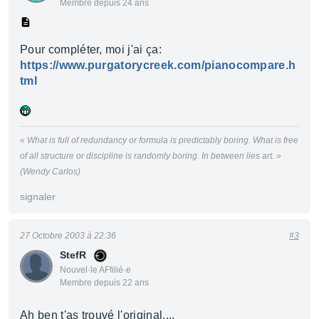
Membre depuis 24 ans
Pour compléter, moi j'ai ça:
https://www.purgatorycreek.com/pianocompare.h
tml
« What is full of redundancy or formula is predictably boring. What is free
of all structure or discipline is randomly boring. In between lies art. »
(Wendy Carlos)
signaler
27 Octobre 2003 à 22:36
#3
StefR
Nouvel·le AFfilié·e
Membre depuis 22 ans
Ah ben t'as trouvé l'original....