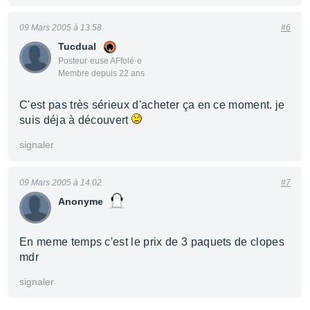
09 Mars 2005 à 13:58
#6
Tucdual
Posteur·euse AFfolé·e
Membre depuis 22 ans
C'est pas très sérieux d'acheter ça en ce moment. je
suis déja à découvert
signaler
09 Mars 2005 à 14:02
#7
Anonyme
En meme temps c'est le prix de 3 paquets de clopes
mdr
signaler