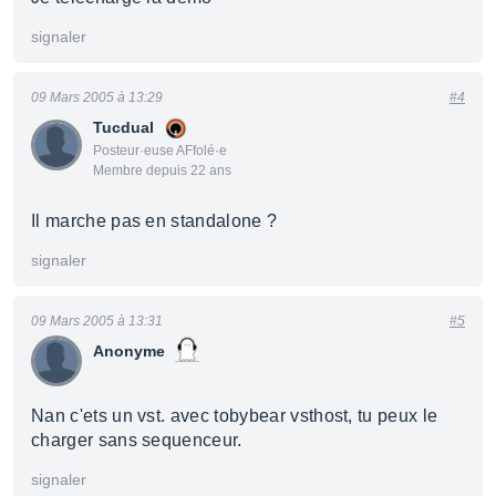
signaler
09 Mars 2005 à 13:29
#4
Tucdual
Posteur·euse AFfolé·e
Membre depuis 22 ans
Il marche pas en standalone ?
signaler
09 Mars 2005 à 13:31
#5
Anonyme
Nan c'ets un vst. avec tobybear vsthost, tu peux le
charger sans sequenceur.
signaler