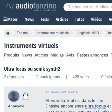
Matos
News
Tests
Articles
Tutos
Vidéos
A
Forums
Informatique musicale
Logiciels MAO
In
Instruments virtuels
Produits
News
Articles
Médias
Avis
Petites annonces
Ultra focus ou sonik synth2
2 réponses
2 participants
428 vues
0 foll
12 Janvier 2005 à 14:37
Alors voilà, tout est dans le titre.
Anonyme
J'hésite encore entre
ultra focus
et
Je crois savoir savoir que la bank 