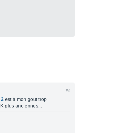
#2
 2
est à mon gout trop
K plus anciennes...