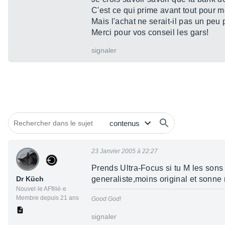
C'est ce qui prime avant tout pour m
Mais l'achat ne serait-il pas un peu 
Merci pour vos conseil les gars!
signaler
23 Janvier 2005 à 22:27
Prends Ultra-Focus si tu M les sons 
Dr Küch
generaliste,moins original et sonn
Nouvel·le AFfilié·e
Membre depuis 21 ans
Good God!
signaler