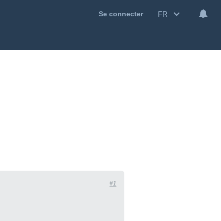
FR
Se connecter
#1