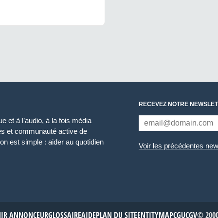
RECEVEZ NOTRE NEWSLET
 et à l’audio, à la fois média
ces et communauté active de
n est simple : aider au quotidien
Voir les précédentes new
NIR ANNONCEUR
GLOSSAIRE
AIDE
PLAN DU SITE
ENTITYMAP
CGU
CGV
© 2000