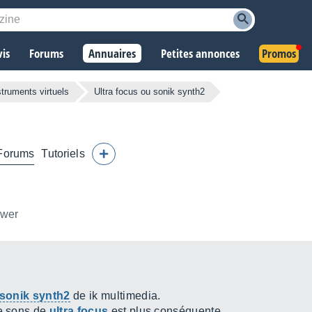
vis
Forums
Annuaires
Petites annonces
Promos
struments virtuels
Ultra focus ou sonik synth2
Forums
Tutoriels
ower
sonik synth2
de ik multimedia.
de sons de
ultra focus
est plus conséquente.