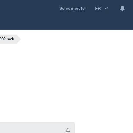
FR
Se connecter
 002 rack
#1