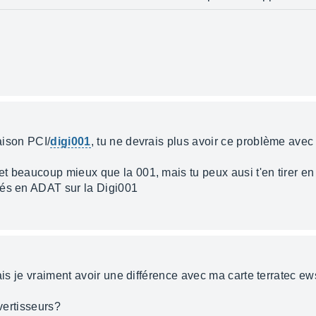
iaison PCI/
digi001
, tu ne devrais plus avoir ce problème avec
et beaucoup mieux que la 001, mais tu peux ausi t'en tirer e
hés en ADAT sur la Digi001
vais je vraiment avoir une différence avec ma carte terratec e
nvertisseurs?