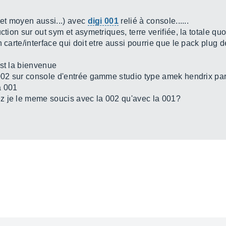
(et moyen aussi...) avec
digi 001
relié à console......
ction sur out sym et asymetriques, terre verifiée, la totale quo
 carte/interface qui doit etre aussi pourrie que le pack plug d
est la bienvenue
 002 sur console d'entrée gamme studio type amek hendrix par 
a 001
z je le meme soucis avec la 002 qu'avec la 001?