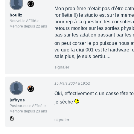
Mon problème n'etait pas d'être cath
bouliz
ronflette!!!) le studio est sur la mem
Nouvel·le AFfilié·e
pour rep à ta question les consoles
Membre depuis 22 ans
retours monitor sur les sorties phys
pas sur les adat en passant par les 
on peut corser le pb puisque nous 
vu que la digi 001 est le hardware l
sais plus, je suis perdu....
signaler
15 Mars 2004 à 19:52
Oki, effectivement c un casse tête to
jefbyos
je sèche
Posteur·euse AFfiné·e
Membre depuis 23 ans
signaler