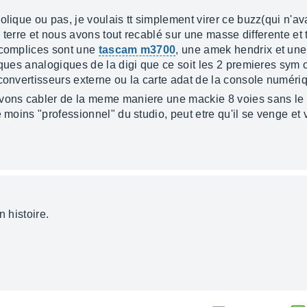
olique ou pas, je voulais tt simplement virer ce buzz(qui n'ava
e terre et nous avons tout recablé sur une masse differente et t
 complices sont une
tascam m3700
, une amek hendrix et un
iques analogiques de la digi que ce soit les 2 premieres sym ou
convertisseurs externe ou la carte adat de la console numéri
avons cabler de la meme maniere une mackie 8 voies sans le
e moins "professionnel" du studio, peut etre qu'il se venge et 
n histoire.