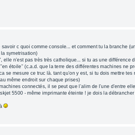
 savoir c quoi comme console... et comment tu la branche (un 
 la symetrisation)
, elle n'est pas très très catholique... si tu as une différence 
"en étoile" (c.a.d. que la terre des différentes machines ne 
ca se mesure ce truc là. tant qu'on y est, si tu dois mettre te
it au même endroit sur chaque prises)
machines connectés, il se peut que l'alim de l'une d'entre el
skjet 5500 - même imprimante éteinte ! je dois la débrancher
là