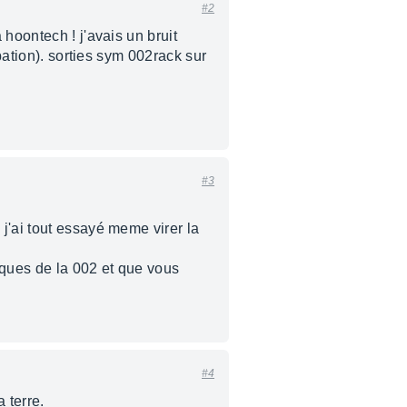
#2
hoontech ! j'avais un bruit
bation). sorties sym 002rack sur
#3
j'ai tout essayé meme virer la
iques de la 002 et que vous
#4
 terre.