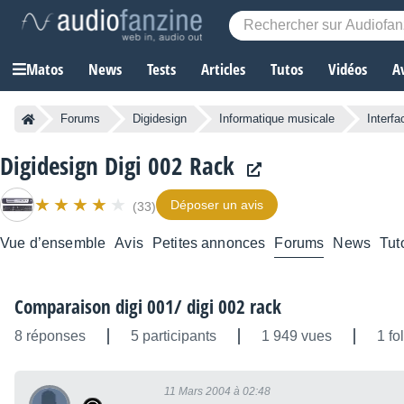
Matos
News
Tests
Articles
Tutos
Vidéos
A
Forums
Digidesign
Informatique musicale
Interfa
Digidesign Digi 002 Rack
Déposer un avis
(33)
Vue d’ensemble
Avis
Petites annonces
Forums
News
Tut
Comparaison digi 001/ digi 002 rack
8 réponses
5 participants
1 949 vues
1 fo
11 Mars 2004 à 02:48