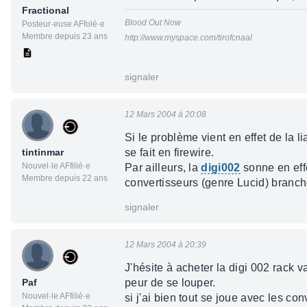
Fractional
Blood Out Now
Posteur·euse AFfolé·e
Membre depuis 23 ans
http://www.myspace.com/tirofcnaal
signaler
12 Mars 2004 à 20:08
Si le problème vient en effet de la l
tintinmar
se fait en firewire.
Nouvel·le AFfilié·e
Par ailleurs, la
digi002
sonne en eff
Membre depuis 22 ans
convertisseurs (genre Lucid) branc
signaler
12 Mars 2004 à 20:39
J'hésite à acheter la digi 002 rack 
Paf
peur de se louper.
Nouvel·le AFfilié·e
si j'ai bien tout se joue avec les co