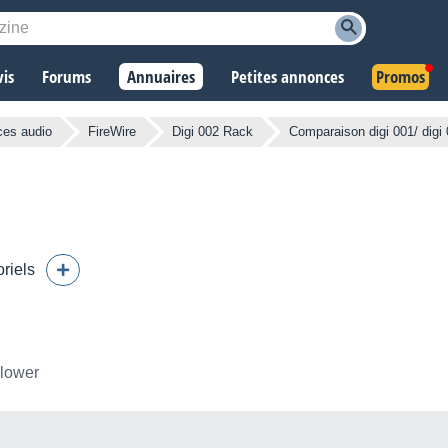
vis
Forums
Annuaires
Petites annonces
Promos
ces audio
FireWire
Digi 002 Rack
Comparaison digi 001/ digi
oriels
llower