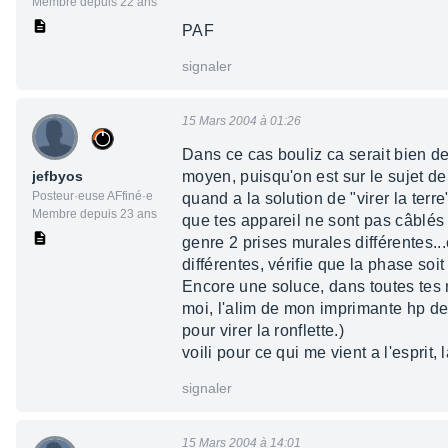
Membre depuis 22 ans
PAF
signaler
15 Mars 2004 à 01:26
Dans ce cas bouliz ca serait bien de
jefbyos
moyen, puisqu'on est sur le sujet de
Posteur·euse AFfiné·e
quand a la solution de "virer la terre"
Membre depuis 23 ans
que tes appareil ne sont pas câblés 
genre 2 prises murales différentes...
différentes, vérifie que la phase so
Encore une soluce, dans toutes tes 
moi, l'alim de mon imprimante hp de
pour virer la ronflette.)
voili pour ce qui me vient a l'esprit, 
signaler
15 Mars 2004 à 14:01