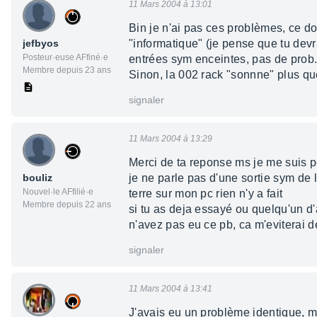
11 Mars 2004 à 13:01
Bin je n'ai pas ces problèmes, ce do
jefbyos
"informatique" (je pense que tu devra
Posteur·euse AFfiné·e
entrées sym enceintes, pas de prob
Membre depuis 23 ans
Sinon, la 002 rack "sonnne" plus que
signaler
11 Mars 2004 à 13:29
Merci de ta reponse ms je me suis p
bouliz
je ne parle pas d'une sortie sym de 
Nouvel·le AFfilié·e
terre sur mon pc rien n'y a fait
Membre depuis 22 ans
si tu as deja essayé ou quelqu'un d
n'avez pas eu ce pb, ca m'eviterai 
signaler
11 Mars 2004 à 13:41
J'avais eu un problème identique, ma