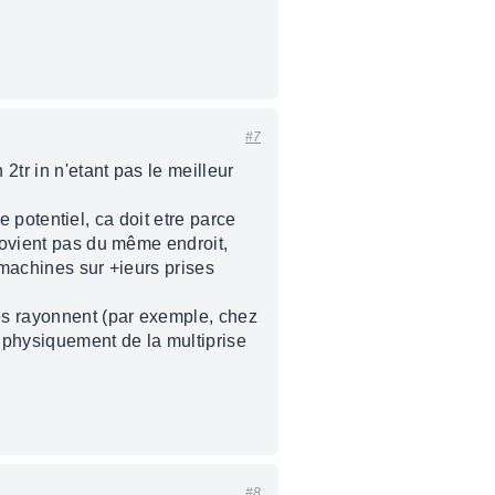
#7
2tr in n'etant pas le meilleur
de potentiel, ca doit etre parce
provient pas du même endroit,
s machines sur +ieurs prises
les rayonnent (par exemple, chez
 physiquement de la multiprise
#8