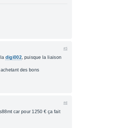
#5
 la
digi002
, puisque la liaison
n achetant des bons
#6
ws88mt car pour 1250 € ça fait