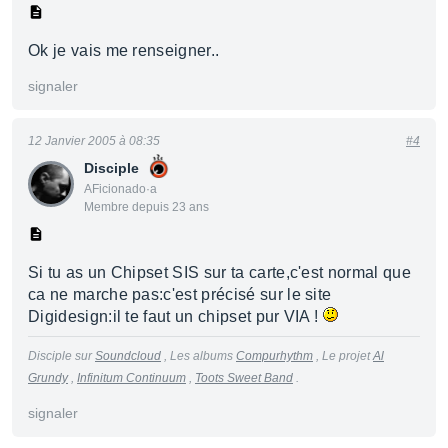
Ok je vais me renseigner..
signaler
12 Janvier 2005 à 08:35
#4
Disciple
AFicionado·a
Membre depuis 23 ans
Si tu as un Chipset SIS sur ta carte,c'est normal que
ca ne marche pas:c'est précisé sur le site
Digidesign:il te faut un chipset pur VIA !
Disciple sur
Soundcloud
,
Les alb
u
ms
Compurhythm
, Le projet
Al
Grundy
,
Infinitum Continuum
,
Toots Sweet Band
.
signaler