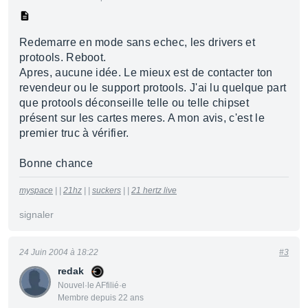
Redemarre en mode sans echec, les drivers et
protools. Reboot.
Apres, aucune idée. Le mieux est de contacter ton
revendeur ou le support protools. J'ai lu quelque part
que protools déconseille telle ou telle chipset
présent sur les cartes meres. A mon avis, c'est le
premier truc à vérifier.
Bonne chance
myspace
| |
21hz
| |
suckers
| |
21 hertz live
signaler
24 Juin 2004 à 18:22
#3
redak
Nouvel·le AFfilié·e
Membre depuis 22 ans