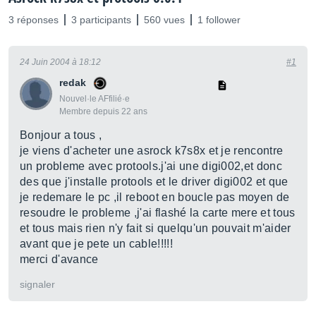
3 réponses
3 participants
560 vues
1 follower
24 Juin 2004 à 18:12
#1
redak
Nouvel·le AFfilié·e
Membre depuis 22 ans
Bonjour a tous ,
je viens d'acheter une asrock k7s8x et je rencontre
un probleme avec protools.j'ai une digi002,et donc
des que j'installe protools et le driver digi002 et que
je redemare le pc ,il reboot en boucle pas moyen de
resoudre le probleme ,j'ai flashé la carte mere et tous
et tous mais rien n'y fait si quelqu'un pouvait m'aider
avant que je pete un cable!!!!!
merci d'avance
signaler