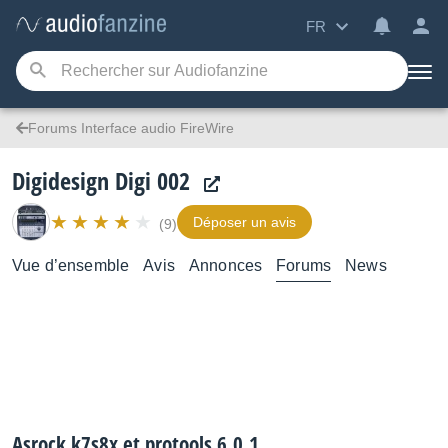
FR
Forums Interface audio FireWire
Digidesign Digi 002
Déposer un avis
(9)
Vue d’ensemble
Avis
Annonces
Forums
News
Asrock k7s8x et protools 6.0.1