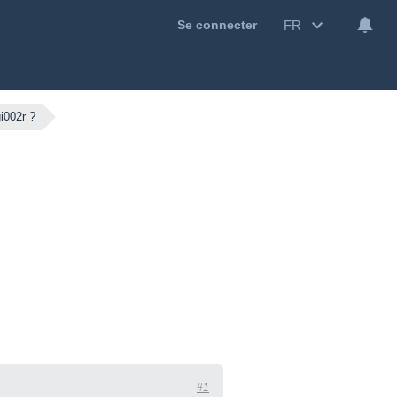
FR
Se connecter
i002r ?
#1