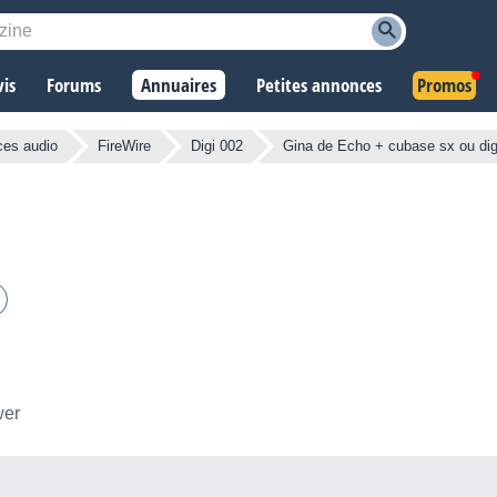
vis
Forums
Annuaires
Petites annonces
Promos
ces audio
FireWire
Digi 002
Gina de Echo + cubase sx ou dig
wer