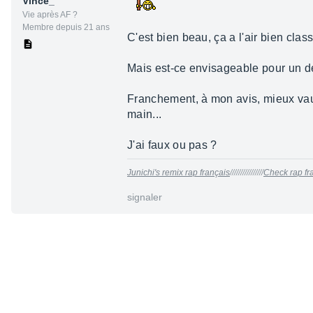
Vince_
Vie après AF ?
Membre depuis 21 ans
C'est bien beau, ça a l'air bien classe
Mais est-ce envisageable pour un dé
Franchement, à mon avis, mieux vaut
main...
J'ai faux ou pas ?
Junichi's remix rap français
////////////////
Check rap fra
signaler