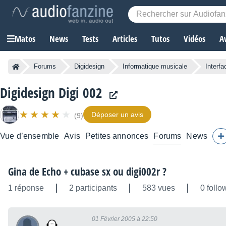
Matos
News
Tests
Articles
Tutos
Vidéos
A
Forums
Digidesign
Informatique musicale
Interfa
Digidesign Digi 002
Déposer un avis
(9)
Vue d’ensemble
Avis
Petites annonces
Forums
News
Gina de Echo + cubase sx ou digi002r ?
1 réponse
2 participants
583 vues
0 follo
01 Février 2005 à 22:50