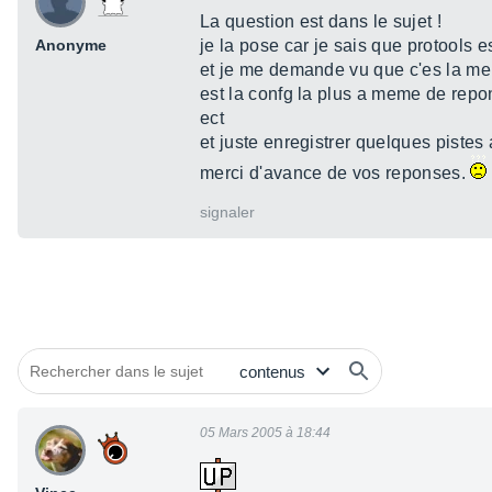
La question est dans le sujet !
Anonyme
je la pose car je sais que protools 
et je me demande vu que c'es la m
est la confg la plus a meme de repon
ect
et juste enregistrer quelques pistes
merci d'avance de vos reponses.
signaler
05 Mars 2005 à 18:44