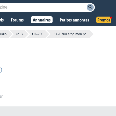
vis
Forums
Annuaires
Petites annonces
Promos
audio
USB
UA-700
L' UA 700 stop mon pc!
er