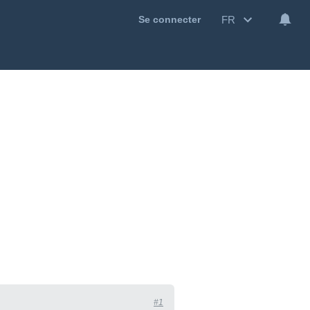
FR
Se connecter
#1