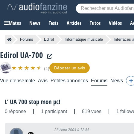
Matos
News
Tests
Articles
Tutos
Vidéos
A
Forums
Edirol
Informatique musicale
Interfaces 
Edirol UA-700
Déposer un avis
(4)
Vue d’ensemble
Avis
Petites annonces
Forums
News
L' UA 700 stop mon pc!
0 réponse
1 participant
819 vues
1 follow
23 Aout 2004 à 12:56