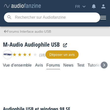
FR
Forums Interface audio USB
M-Audio Audiophile USB
Déposer un avis
(18)
Vue d’ensemble
Avis
Forums
News
Test
Tutoriels
Audiophile USB et windows 98 SE