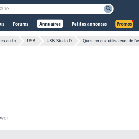
vis
Forums
Annuaires
Petites annonces
Promos
ces audio
USB
USB Studio D
Question aux utilisateurs de l'u
ower