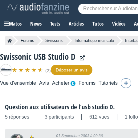
Matos
News
Tests
Articles
Tutos
Vidéos
A
Forums
Swissonic
Informatique musicale
Interfa
Swissonic USB Studio D
Déposer un avis
(2)
Vue d’ensemble
Avis
Acheter
Forums
Tutoriels
Question aux utilisateurs de l'usb studio D.
5 réponses
3 participants
612 vues
1 foll
01 Septembre 2003 à 09:36