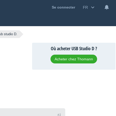
FR
Se connecter
sb studio D.
Où acheter USB Studio D ?
Acheter chez Thomann
#1