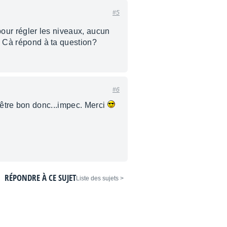
#5
 pour régler les niveaux, aucun
e. Cà répond à ta question?
#6
 d'être bon donc...impec. Merci
RÉPONDRE À CE SUJET
< Liste des sujets