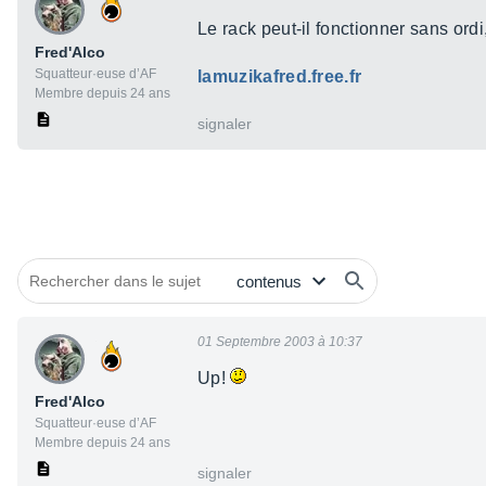
Le rack peut-il fonctionner sans or
Fred'Alco
Squatteur·euse d’AF
lamuzikafred.free.fr
Membre depuis 24 ans
signaler
01 Septembre 2003 à 10:37
Up!
Fred'Alco
Squatteur·euse d’AF
Membre depuis 24 ans
signaler