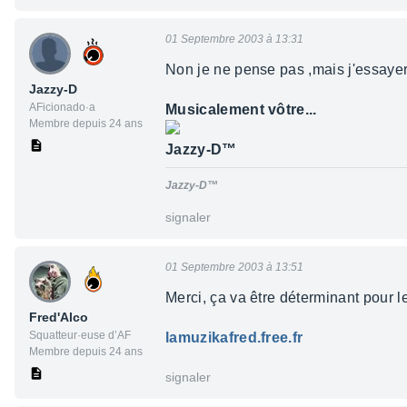
01 Septembre 2003 à 13:31
Non je ne pense pas ,mais j'essayerai
Jazzy-D
AFicionado·a
Musicalement vôtre...
Membre depuis 24 ans
Jazzy-D™
Jazzy-D™
signaler
01 Septembre 2003 à 13:51
Merci, ça va être déterminant pour l
Fred'Alco
Squatteur·euse d’AF
lamuzikafred.free.fr
Membre depuis 24 ans
signaler