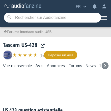
FR
Forums Interface audio USB
Tascam US-428
Déposer un avis
(9)
Vue d’ensemble
Avis
Annonces
Forums
News
Tutori
US 428,question existentielle.