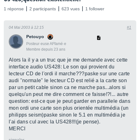
1 réponse
2 participants
623 vues
1 follower
04 Mai 2003 à 12:15
#1
Petouyo
Posteur·euse AFfamé·e
Membre depuis 23 ans
Alors la il y a un truc que je me demande avec cette
interface audio US428: Le son qui provient du
lecteur CD de l'ordi il marche???paske sur une carte
audi "normale" le lecteur CD est relié a la carte son
par un petit cable sinon ca ne marche pas...alors si
quelqu'un peut me dire comment ce faisse!?!... autre
question: est-ce que je peut garder en parallele dans
mon ordi une carte son plus orientée multimédia (un
philipps seism)paske sinon le 5.1 en multimédia je
l'ai dans cul avec la US428!!!(je pense).
MERCI
signaler