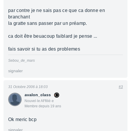
par contre je ne sais pas ce que ca donne en
branchant
la gratte sans passer par un préamp.
ca doit être beuacoup faiblard je pense ...
fais savoir si tu as des problemes
Sebou_de_mars
signaler
31 Octobre 2006 à 18:03
#3
avalon_class
Nouvel·le AFfilié·e
Membre depuis 19 ans
Ok meric bcp
signaler