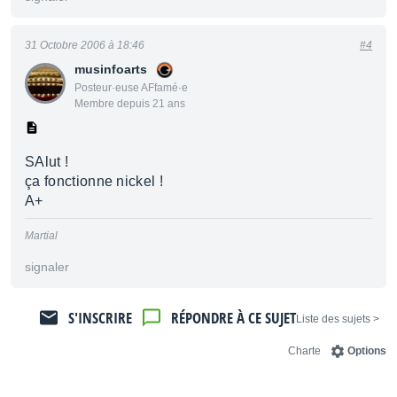
31 Octobre 2006 à 18:46
#4
musinfoarts
Posteur·euse AFfamé·e
Membre depuis 21 ans
SAlut !
ça fonctionne nickel !
A+
Martial
signaler
S'INSCRIRE
RÉPONDRE À CE SUJET
< Liste des sujets
Charte
Options