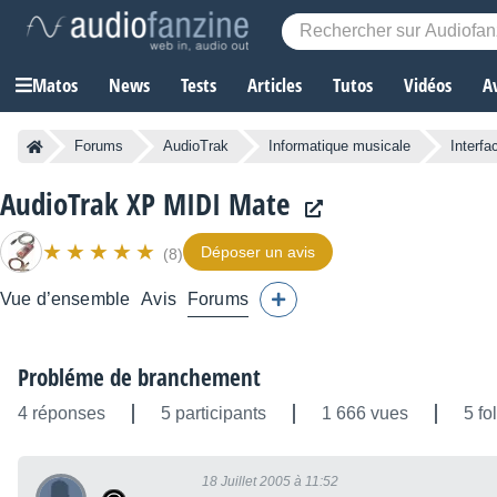
Matos
News
Tests
Articles
Tutos
Vidéos
A
Forums
AudioTrak
Informatique musicale
Interfa
AudioTrak XP MIDI Mate
Déposer un avis
(8)
Vue d’ensemble
Avis
Forums
Probléme de branchement
4 réponses
5 participants
1 666 vues
5 fo
18 Juillet 2005 à 11:52