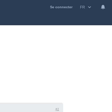
FR
Se connecter
#1