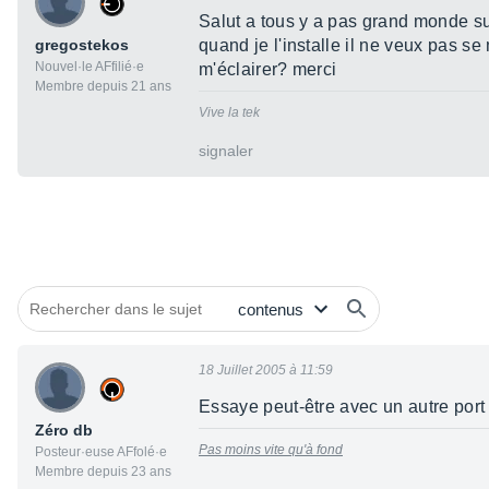
Salut a tous y a pas grand monde su
gregostekos
quand je l'installe il ne veux pas s
Nouvel·le AFfilié·e
m'éclairer? merci
Membre depuis 21 ans
Vive la tek
signaler
18 Juillet 2005 à 11:59
Essaye peut-être avec un autre port 
Zéro db
Pas moins vite qu'à fond
Posteur·euse AFfolé·e
Membre depuis 23 ans