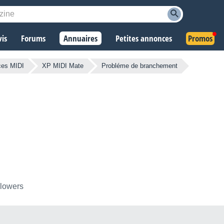
vis
Forums
Annuaires
Petites annonces
Promos
ces MIDI
XP MIDI Mate
Probléme de branchement
llowers