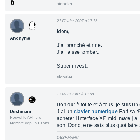
signaler
21 Février 2007 à 17:16
Idem,
Anonyme
J'ai branché et rine,
J'ai laissé tomber...
Super invest...
signaler
13 Mars 2007 à 13:58
Bonjour è toute et à tous, je suis u
Deshmann
J ai un
clavier numerique
Farfisa t8
Nouvel·le AFfilié·e
acheter l interface XP midi mate j a
Membre depuis 19 ans
son. Donc je ne sais plus quoi faire
DESHMANN