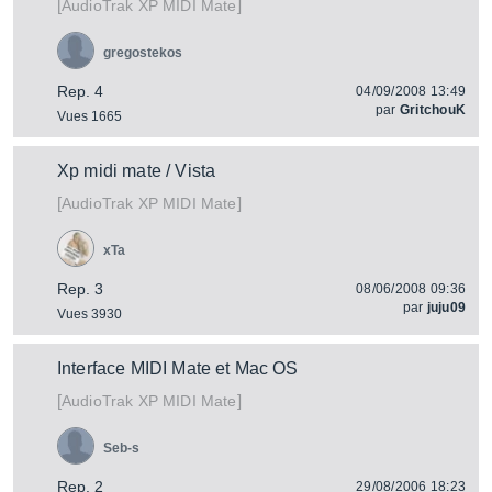
[
]
XP MIDI Mate
AudioTrak
gregostekos
Rep. 4
04/09/2008 13:49
par
GritchouK
Vues 1665
Xp midi mate / Vista
[
]
XP MIDI Mate
AudioTrak
xTa
Rep. 3
08/06/2008 09:36
par
juju09
Vues 3930
Interface MIDI Mate et Mac OS
[
]
XP MIDI Mate
AudioTrak
Seb-s
Rep. 2
29/08/2006 18:23