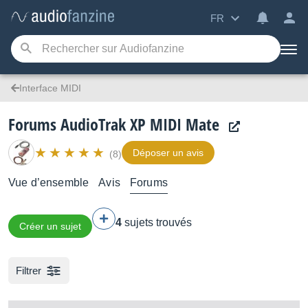
FR
Interface MIDI
Forums AudioTrak XP MIDI Mate
Déposer un avis
(8)
Vue d’ensemble
Avis
Forums
4
sujets trouvés
Créer un sujet
Filtrer