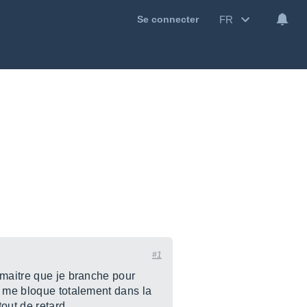
FR
Se connecter
#1
 maitre que je branche pour
i me bloque totalement dans la
out de retard.