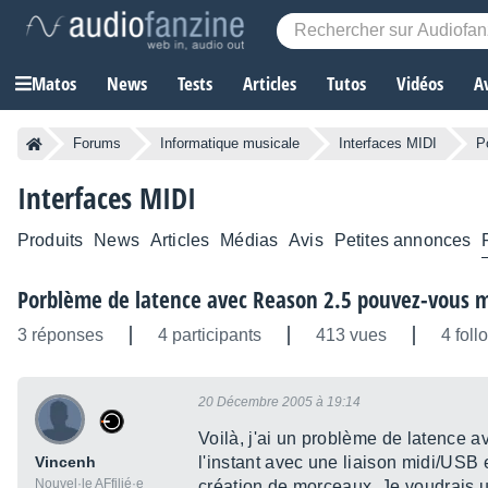
Matos
News
Tests
Articles
Tutos
Vidéos
A
Forums
Informatique musicale
Interfaces MIDI
P
Interfaces MIDI
Produits
News
Articles
Médias
Avis
Petites annonces
Porblème de latence avec Reason 2.5 pouvez-vous m
3 réponses
4 participants
413 vues
4 foll
20 Décembre 2005 à 19:14
Voilà, j'ai un problème de latence a
Vincenh
l'instant avec une liaison midi/USB
Nouvel·le AFfilié·e
création de morceaux. Je voudrais u