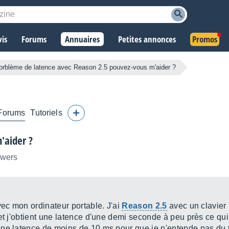
vis
Forums
Annuaires
Petites annonces
Promos
orblème de latence avec Reason 2.5 pouvez-vous m'aider ?
Forums
Tutoriels
'aider ?
owers
vec mon ordinateur portable. J'ai
Reason 2.5
avec un clavier
 et j'obtient une latence d'une demi seconde à peu près ce qu
ne latence de moins de 10 ms pour que je n'entende pas du t