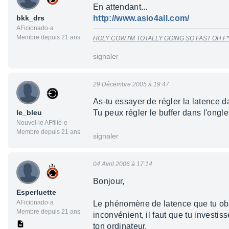
En attendant...
bkk_drs
http://www.asio4all.com/
AFicionado·a
Membre depuis 21 ans
HOLY COW I'M TOTALLY GOING SO FAST OH F*
signaler
29 Décembre 2005 à 19:47
As-tu essayer de régler la latence 
le_bleu
Tu peux régler le buffer dans l'ongl
Nouvel·le AFfilié·e
Membre depuis 21 ans
signaler
04 Avril 2006 à 17:14
Bonjour,
Esperluette
AFicionado·a
Le phénomène de latence que tu obse
Membre depuis 21 ans
inconvénient, il faut que tu investi
ton ordinateur.