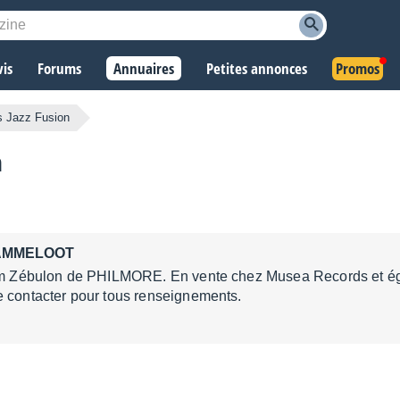
vis
Forums
Annuaires
Petites annonces
Promos
 Jazz Fusion
n
l AMMELOOT
bum Zébulon de PHILMORE. En vente chez Musea Records et ég
e contacter pour tous renseignements.