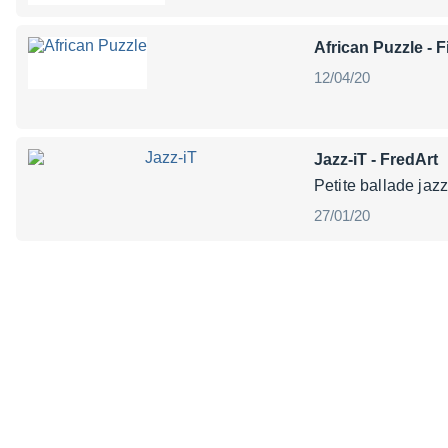
African Puzzle
- F
12/04/20
Jazz-iT
- FredArt
Petite ballade jaz
27/01/20