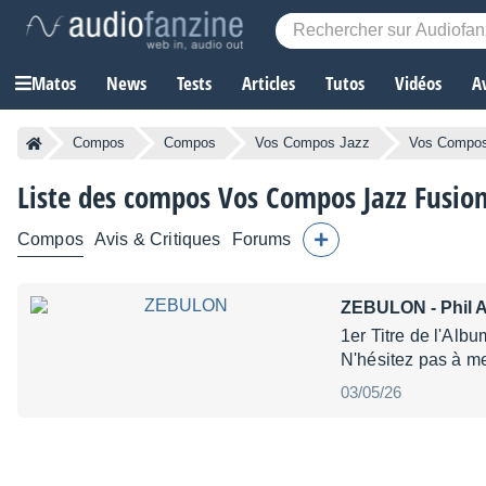
Matos
News
Tests
Articles
Tutos
Vidéos
A
Compos
Compos
Vos Compos Jazz
Vos Compos
Liste des compos Vos Compos Jazz Fusio
Compos
Avis & Critiques
Forums
ZEBULON
- Phi
1er Titre de l'Al
N'hésitez pas à m
03/05/26