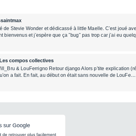
ssaintmax
 de Stevie Wonder et dédicassé à little Maelle. C'est joué avec
nt bienvenus et j'espère que ça "bug" pas trop car j'ai eu que
 Les compos collectives
ll_Bru & LouFerrigno Retour django Alors p'tite explication (
u'on a fait. En fait, au début on était sans nouvelle de LouFe…
s sur Google
 de retrouver plus facilement