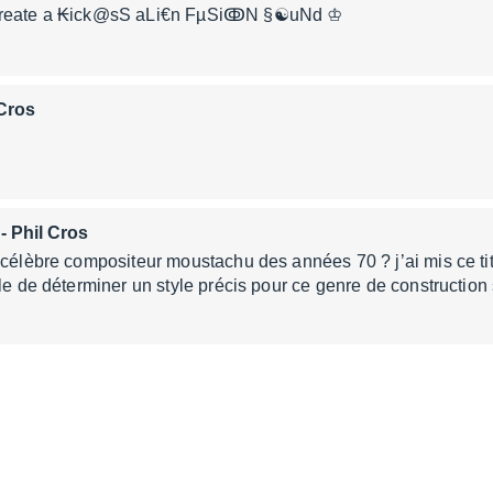
 ☪reate a ₭ick@sS aLi€n FµSiↂN §☯uNd ♔
 Cros
- Phil Cros
 célèbre compositeur moustachu des années 70 ? j’ai mis ce tit
ile de déterminer un style précis pour ce genre de constructio