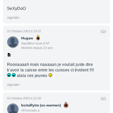
SeXyDoO
signaler
02 Octobre 2003 à 19:31
#14
Hugaw
Squatteur·euse d’AF
Membre depuis 23 ans
Roooaaaah mais naaaaan je voulait juste dire
k'avoir la caisse entre les cuisses ct évident !!!!
alala ces jeunes
signaler
02 Octobre 2003 à 22:30
#15
boitaRytm (ex-warmen)
AFicionado·a