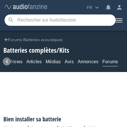
FR
Forums Batteries acoustiques
Batteries complètes/Kits
uits
News
Articles
Médias
Avis
Annonces
Forums
Bien installer sa batterie