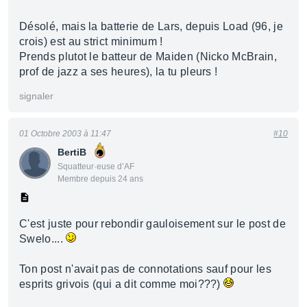
Désolé, mais la batterie de Lars, depuis Load (96, je
crois) est au strict minimum !
Prends plutot le batteur de Maiden (Nicko McBrain,
prof de jazz a ses heures), la tu pleurs !
signaler
01 Octobre 2003 à 11:47
#10
BertiB
Squatteur·euse d’AF
Membre depuis 24 ans
C'est juste pour rebondir gauloisement sur le post de
Swelo....
Ton post n'avait pas de connotations sauf pour les
esprits grivois (qui a dit comme moi???)