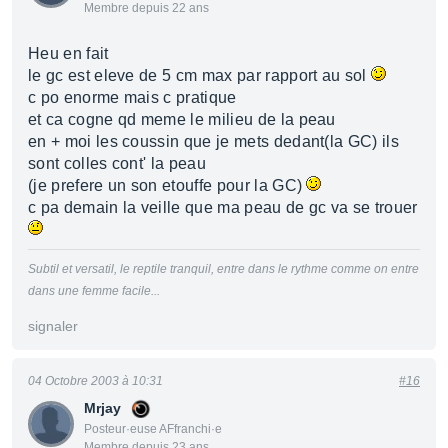
Membre depuis 22 ans
Heu en fait
le gc est eleve de 5 cm max par rapport au sol
c po enorme mais c pratique
et ca cogne qd meme le milieu de la peau
en + moi les coussin que je mets dedant(la GC) ils
sont colles cont' la peau
(je prefere un son etouffe pour la GC)
c pa demain la veille que ma peau de gc va se trouer
Subtil et versatil, le reptile tranquil, entre dans le rythme comme on entre
dans une femme facile...
signaler
04 Octobre 2003 à 10:31
#16
Mrjay
Posteur·euse AFfranchi·e
Membre depuis 23 ans