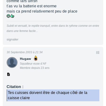
comme lars ulrish
t'as vu la batterie est enorme
mais ca prend relativement peu de place
Subtil et versatil, le reptile tranquil, entre dans le rythme comme on entre
dans une femme facile...
signaler
30 Septembre 2003 à 21:34
#6
Hugaw
Squatteur·euse d’AF
Membre depuis 23 ans
Citation :
Tes cuisses doivent être de chaque côté de la
caisse claire