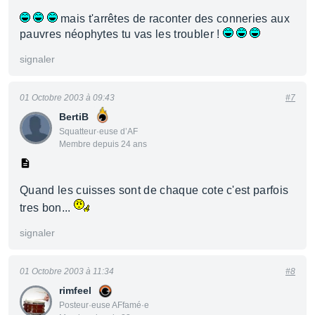
mais t'arrêtes de raconter des conneries aux
pauvres néophytes tu vas les troubler !
signaler
01 Octobre 2003 à 09:43
#7
BertiB
Squatteur·euse d’AF
Membre depuis 24 ans
Quand les cuisses sont de chaque cote c'est parfois
tres bon...
signaler
01 Octobre 2003 à 11:34
#8
rimfeel
Posteur·euse AFfamé·e