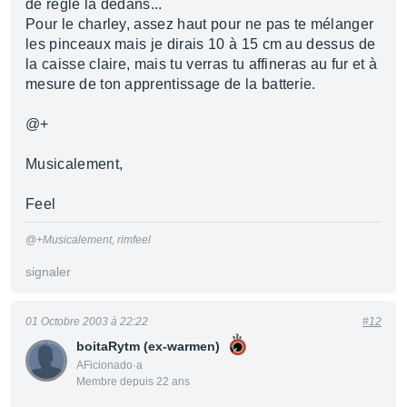
de rêgle la dedans...
Pour le charley, assez haut pour ne pas te mélanger
les pinceaux mais je dirais 10 à 15 cm au dessus de
la caisse claire, mais tu verras tu affineras au fur et à
mesure de ton apprentissage de la batterie.
@+
Musicalement,
Feel
@+Musicalement, rimfeel
signaler
01 Octobre 2003 à 22:22
#12
boitaRytm (ex-warmen)
AFicionado·a
Membre depuis 22 ans