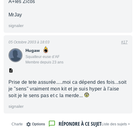
A+les Zicos
MrJay
signaler
05 Octobre 2003 à 18:03
#17
Hugaw
Squatteur·euse d’AF
Membre depuis 23 ans
Prise de tete assurée.....moi ca dépend des fois...soit
je "sens" vraiment mon kit et je suis hyper à l'aise
soit je le sens pas et c la merde...
signaler
RÉPONDRE À CE SUJET
Charte
Options
< Liste des sujets