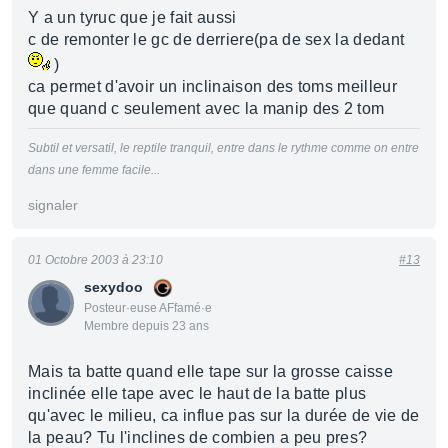
Y a un tyruc que je fait aussi
c de remonter le gc de derriere(pa de sex la dedant
)
ca permet d'avoir un inclinaison des toms meilleur
que quand c seulement avec la manip des 2 tom
Subtil et versatil, le reptile tranquil, entre dans le rythme comme on entre
dans une femme facile...
signaler
01 Octobre 2003 à 23:10
#13
sexydoo
Posteur·euse AFfamé·e
Membre depuis 23 ans
Mais ta batte quand elle tape sur la grosse caisse
inclinée elle tape avec le haut de la batte plus
qu'avec le milieu, ca influe pas sur la durée de vie de
la peau? Tu l'inclines de combien a peu pres?