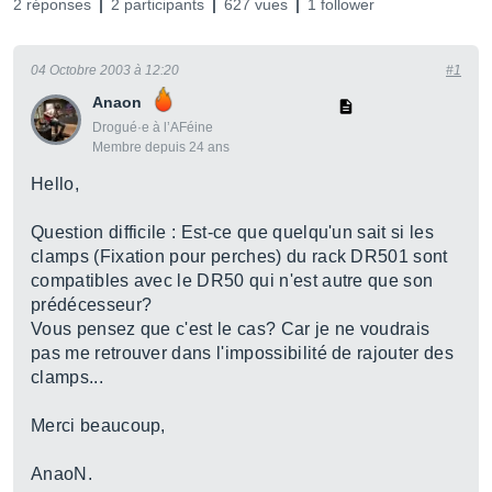
2 réponses
2 participants
627 vues
1 follower
04 Octobre 2003 à 12:20
#1
Anaon
Drogué·e à l’AFéine
Membre depuis 24 ans
Hello,
Question difficile : Est-ce que quelqu'un sait si les
clamps (Fixation pour perches) du rack DR501 sont
compatibles avec le DR50 qui n'est autre que son
prédécesseur?
Vous pensez que c'est le cas? Car je ne voudrais
pas me retrouver dans l'impossibilité de rajouter des
clamps...
Merci beaucoup,
AnaoN.