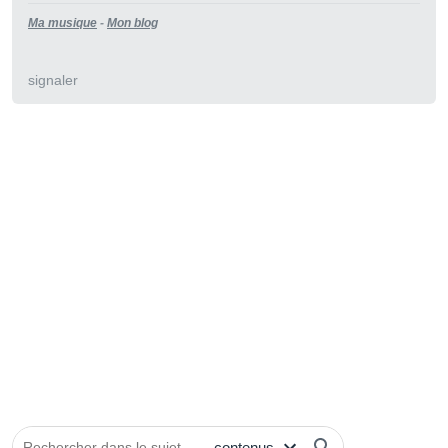
Ma musique
-
Mon blog
signaler