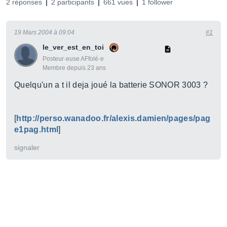
2 réponses
2 participants
661 vues
1 follower
19 Mars 2004 à 09:04
#1
le_ver_est_en_toi
Posteur·euse AFfolé·e
Membre depuis 23 ans
Quelqu'un a t il deja joué la batterie SONOR 3003 ?
[
http://perso.wanadoo.fr/alexis.damien/pages/pag
e1pag.html
]
signaler