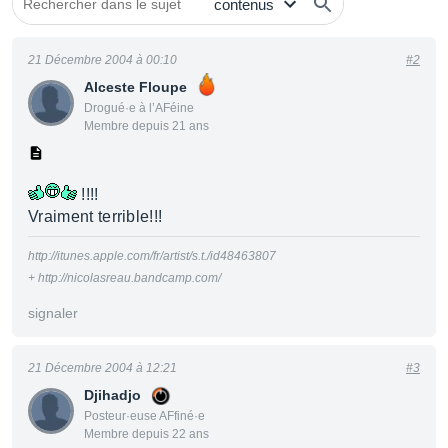
21 Décembre 2004 à 00:10
#2
Alceste Floupe
Drogué·e à l’AFéine
Membre depuis 21 ans
!!!!
Vraiment terrible!!!
http://itunes.apple.com/fr/artist/s.t./id48463807
+ http://nicolasreau.bandcamp.com/
signaler
21 Décembre 2004 à 12:21
#3
Djihadjo
Posteur·euse AFfiné·e
Membre depuis 22 ans