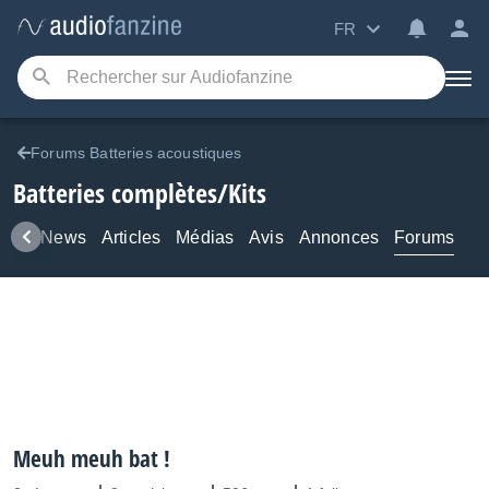
FR
Forums Batteries acoustiques
Batteries complètes/Kits
uits
News
Articles
Médias
Avis
Annonces
Forums
Meuh meuh bat !