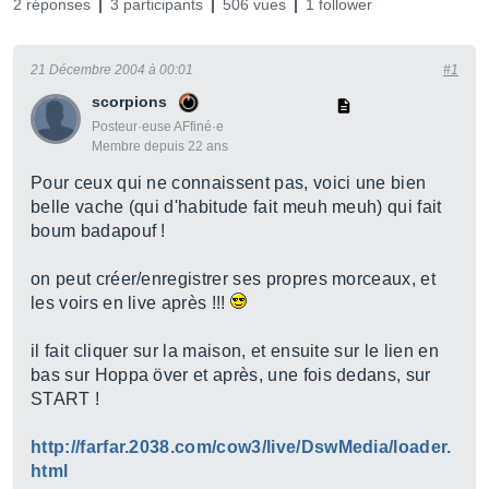
2 réponses
3 participants
506 vues
1 follower
21 Décembre 2004 à 00:01
#1
scorpions
Posteur·euse AFfiné·e
Membre depuis 22 ans
Pour ceux qui ne connaissent pas, voici une bien
belle vache (qui d'habitude fait meuh meuh) qui fait
boum badapouf !
on peut créer/enregistrer ses propres morceaux, et
les voirs en live après !!!
il fait cliquer sur la maison, et ensuite sur le lien en
bas sur Hoppa över et après, une fois dedans, sur
START !
http://farfar.2038.com/cow3/live/DswMedia/loader.
html