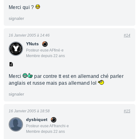
Merci qui ?
signaler
16 Janvier 2005 à 14:46
#14
YNuts
Posteur·euse AFfiné·e
Membre depuis 22 ans
Merci
par contre tt est en allemand ché parler
anglais et russe mais pas allemand lol
signaler
16 Janvier 2005 à 18:58
#15
dysbiquet
Posteur·euse AFfranchi·e
Membre depuis 22 ans