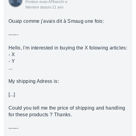
Posteur·euse AFfranchi·e
Membre depuis 21 ans
Ouaip comme j'avais dit à Smaug une fois:
------
Hello, I'm interested in buying the X folowing articles:
- X
- Y
...
My shipping Adress is:
[...]
Could you tell me the price of shipping and handling
for these products ? Thanks.
------