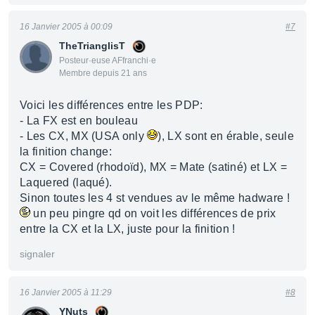
16 Janvier 2005 à 00:09
#7
TheTrianglisT
Posteur·euse AFfranchi·e
Membre depuis 21 ans
Voici les différences entre les PDP:
- La FX est en bouleau
- Les CX, MX (USA only
), LX sont en érable, seule
la finition change:
CX = Covered (rhodoïd), MX = Mate (satiné) et LX =
Laquered (laqué).
Sinon toutes les 4 st vendues av le même hadware !
un peu pingre qd on voit les différences de prix
entre la CX et la LX, juste pour la finition !
signaler
16 Janvier 2005 à 11:29
#8
YNuts