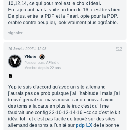
10,12,14, ce qui pour moi est le choix ideal.
En rajoutant par la suite un tom de 16, c est tres bien.
De plus, entre la PDP et la Pearl, opte pour la PDP,
erable contre peuplier, look vraiment plus agréable.
signaler
16 Janvier 2005 à 12:03
#12
YNuts
Posteur·euse AFfiné·e
Membre depuis 22 ans
Yep je suis d'accord qu'avec un site allemand
j'aurais pas de prob puisque j'ai l'habitude ! mais j'ai
trouvé genial sur mass music car on pouvait avoir
des toms a la carte en plus le truc c'est qu'il me
faudrait une config 22-10-12-14-16 +cc ca c'est le kit
idéal lol ! et c'est pas facile de trouvé sur des sites
allemand des toms a l'unité sur
pdp LX
de la bonne