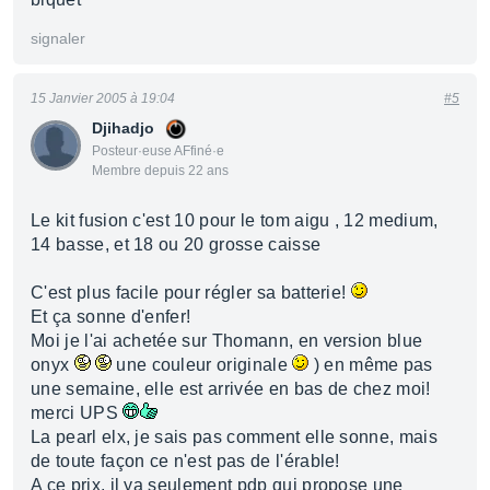
signaler
15 Janvier 2005 à 19:04
#5
Djihadjo
Posteur·euse AFfiné·e
Membre depuis 22 ans
Le kit fusion c'est 10 pour le tom aigu , 12 medium,
14 basse, et 18 ou 20 grosse caisse
C'est plus facile pour régler sa batterie!
Et ça sonne d'enfer!
Moi je l'ai achetée sur Thomann, en version blue
onyx
une couleur originale
) en même pas
une semaine, elle est arrivée en bas de chez moi!
merci UPS
La pearl elx, je sais pas comment elle sonne, mais
de toute façon ce n'est pas de l'érable!
A ce prix, il ya seulement pdp qui propose une