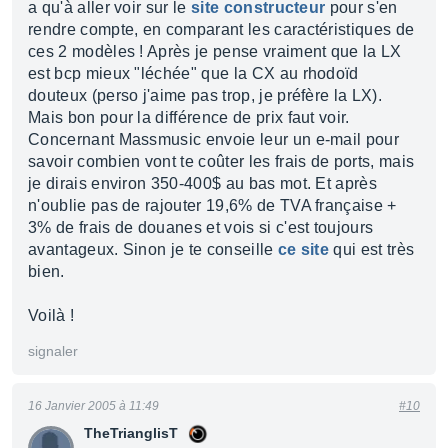
a qu'à aller voir sur le
site constructeur
pour s'en
rendre compte, en comparant les caractéristiques de
ces 2 modèles ! Après je pense vraiment que la LX
est bcp mieux "léchée" que la CX au rhodoïd
douteux (perso j'aime pas trop, je préfère la LX).
Mais bon pour la différence de prix faut voir.
Concernant Massmusic envoie leur un e-mail pour
savoir combien vont te coûter les frais de ports, mais
je dirais environ 350-400$ au bas mot. Et après
n'oublie pas de rajouter 19,6% de TVA française +
3% de frais de douanes et vois si c'est toujours
avantageux. Sinon je te conseille
ce site
qui est très
bien.
Voilà !
signaler
16 Janvier 2005 à 11:49
#10
TheTrianglisT