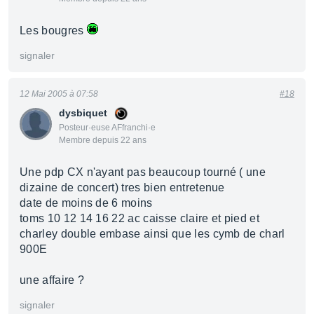
Les bougres
signaler
12 Mai 2005 à 07:58
#18
dysbiquet
Posteur·euse AFfranchi·e
Membre depuis 22 ans
Une pdp CX n'ayant pas beaucoup tourné ( une
dizaine de concert) tres bien entretenue
date de moins de 6 moins
toms 10 12 14 16 22 ac caisse claire et pied et
charley double embase ainsi que les cymb de charl
900E
une affaire ?
signaler