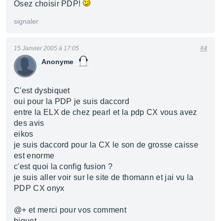
Osez choisir PDP!
signaler
15 Janvier 2005 à 17:05
#4
Anonyme
C'est dysbiquet
oui pour la PDP je suis daccord
entre la ELX de chez pearl et la pdp CX vous avez
des avis
eikos
je suis daccord pour la CX le son de grosse caisse
est enorme
c'est quoi la config fusion ?
je suis aller voir sur le site de thomann et jai vu la
PDP CX onyx
@+ et merci pour vos comment
biquet