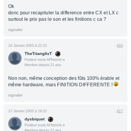
Ok
donc pour recapituler la difference entre CX et LX c
surtout le prix pas le son et les finitions c ca ?
signaler
16 Janvier 2005 à 22:33
#16
TheTrianglisT
Posteur·euse AFfranchi·e
Membre depuis 21 ans
Non non, même conception des fûts 100% érable et
même hardware, mais FINITION DIFFERENTE !
signaler
17 Janvier 2005 à 19:22
#17
dysbiquet
Posteur·euse AFfranchi·e
Membre depuis 22 ans