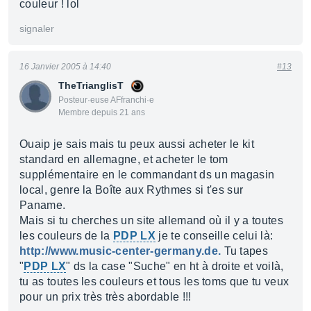
couleur ! lol
signaler
16 Janvier 2005 à 14:40
#13
TheTrianglisT
Posteur·euse AFfranchi·e
Membre depuis 21 ans
Ouaip je sais mais tu peux aussi acheter le kit
standard en allemagne, et acheter le tom
supplémentaire en le commandant ds un magasin
local, genre la Boîte aux Rythmes si t'es sur
Paname.
Mais si tu cherches un site allemand où il y a toutes
les couleurs de la
PDP LX
je te conseille celui là:
http://www.music-center-germany.de.
Tu tapes
"
PDP LX
" ds la case "Suche" en ht à droite et voilà,
tu as toutes les couleurs et tous les toms que tu veux
pour un prix très très abordable !!!