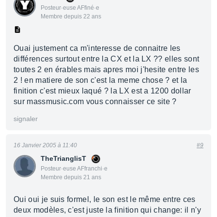
Posteur·euse AFfiné·e
Membre depuis 22 ans
Ouai justement ca m'interesse de connaitre les
différences surtout entre la CX et la LX ?? elles sont
toutes 2 en érables mais apres moi j'hesite entre les
2 ! en matiere de son c'est la meme chose ? et la
finition c'est mieux laqué ? la LX est a 1200 dollar
sur massmusic.com vous connaisser ce site ?
signaler
16 Janvier 2005 à 11:40
#9
TheTrianglisT
Posteur·euse AFfranchi·e
Membre depuis 21 ans
Oui oui je suis formel, le son est le même entre ces
deux modèles, c'est juste la finition qui change: il n'y