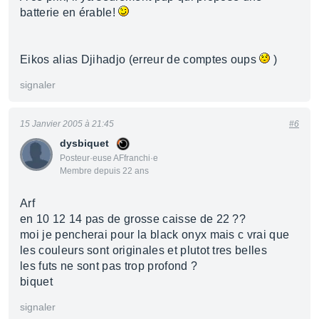
batterie en érable!
Eikos alias Djihadjo (erreur de comptes oups
)
signaler
15 Janvier 2005 à 21:45
#6
dysbiquet
Posteur·euse AFfranchi·e
Membre depuis 22 ans
Arf
en 10 12 14 pas de grosse caisse de 22 ??
moi je pencherai pour la black onyx mais c vrai que
les couleurs sont originales et plutot tres belles
les futs ne sont pas trop profond ?
biquet
signaler