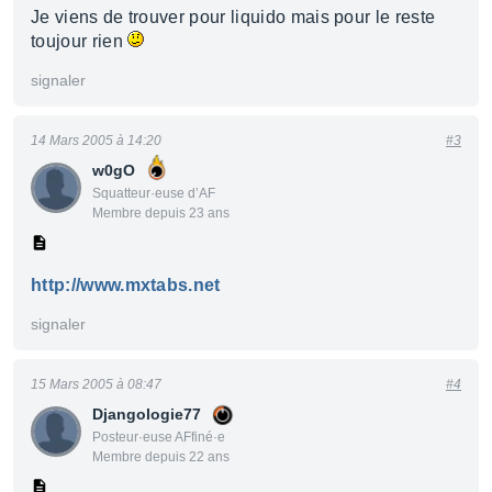
Je viens de trouver pour liquido mais pour le reste
toujour rien
signaler
14 Mars 2005 à 14:20
#3
w0gO
Squatteur·euse d’AF
Membre depuis 23 ans
http://www.mxtabs.net
signaler
15 Mars 2005 à 08:47
#4
Djangologie77
Posteur·euse AFfiné·e
Membre depuis 22 ans