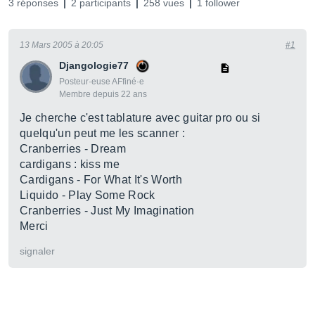
3 réponses
2 participants
258 vues
1 follower
13 Mars 2005 à 20:05
#1
Djangologie77
Posteur·euse AFfiné·e
Membre depuis 22 ans
Je cherche c'est tablature avec guitar pro ou si
quelqu'un peut me les scanner :
Cranberries - Dream
cardigans : kiss me
Cardigans - For What It's Worth
Liquido - Play Some Rock
Cranberries - Just My Imagination
Merci
signaler