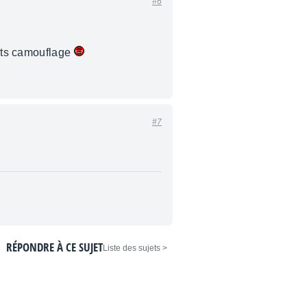
#6
ts camouflage
#7
RÉPONDRE À CE SUJET
< Liste des sujets