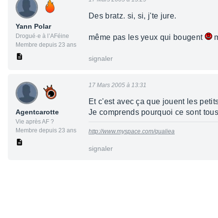
Des bratz. si, si, j'te jure.
Yann Polar
Drogué·e à l’AFéine
même pas les yeux qui bougent
m
Membre depuis 23 ans
signaler
17 Mars 2005 à 13:31
Et c'est avec ça que jouent les peti
Agentcarotte
Je comprends pourquoi ce sont tous 
Vie après AF ?
Membre depuis 23 ans
http://www.myspace.com/qualiea
signaler