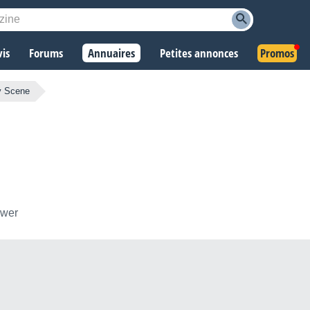
vis
Forums
Annuaires
Petites annonces
Promos
y Scene
ower