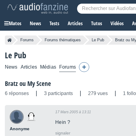
Matos
News
Tests
Articles
Tutos
Vidéos
A
Forums
Forums thématiques
Le Pub
Bratz ou M
Le Pub
News
Articles
Médias
Forums
Bratz ou My Scene
6 réponses
3 participants
279 vues
1 foll
17 Mars 2005 à 13:11
Hein ?
Anonyme
signaler