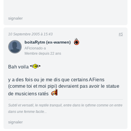
signaler
10 Septembre 2005 à 15:43
#5
boitaRytm (ex-warmen)
AFicionado·a
Membre depuis 22 ans
Bah voila
y a des fois ou je me dis que certains AFiens
(comme toi et moi pipi) devraient pas avoir le statue
de musiciens ratés
Subtil et versatil, le reptile tranquil, entre dans le rythme comme on entre
dans une femme facile...
signaler