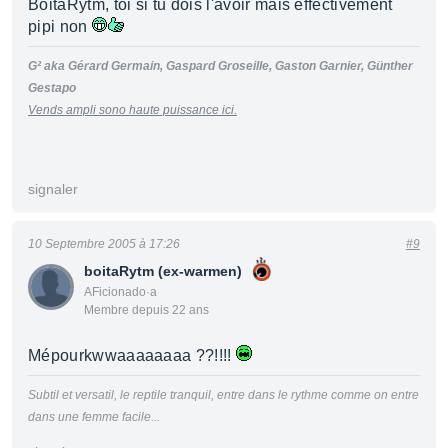
BoitaRytm, toi si tu dois l'avoir mais effectivement
pipi non
G² aka Gérard Germain, Gaspard Groseille, Gaston Garnier, Günther
Gestapo
Vends ampli sono haute puissance ici.
signaler
10 Septembre 2005 à 17:26
#9
boitaRytm (ex-warmen)
AFicionado·a
Membre depuis 22 ans
Mépourkwwaaaaaaaa ??!!!!
Subtil et versatil, le reptile tranquil, entre dans le rythme comme on entre
dans une femme facile...