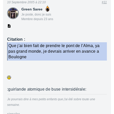
10 Septembre 2005 à 22:10
#11
Green Saree
Je poste, donc je suis
Membre depuis 23 ans
Citation :
Que j'ai bien fait de prendre le pont de l'Alma, ya
pas grand monde, je devrais arriver en avance a
Boulogne
:guirlande atomique de buse intersidérale:
Je pourrais dire à mes petits enfants que j'ai été sobre toute une
semaine.
signaler