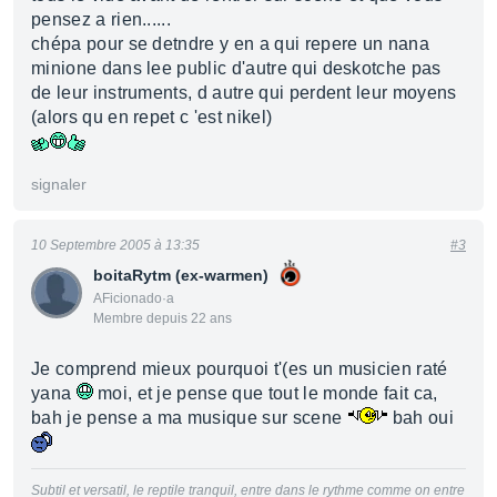
pensez a rien......
chépa pour se detndre y en a qui repere un nana
minione dans lee public d'autre qui deskotche pas
de leur instruments, d autre qui perdent leur moyens
(alors qu en repet c 'est nikel)
signaler
10 Septembre 2005 à 13:35
#3
boitaRytm (ex-warmen)
AFicionado·a
Membre depuis 22 ans
Je comprend mieux pourquoi t'(es un musicien raté
yana
moi, et je pense que tout le monde fait ca,
bah je pense a ma musique sur scene
bah oui
Subtil et versatil, le reptile tranquil, entre dans le rythme comme on entre