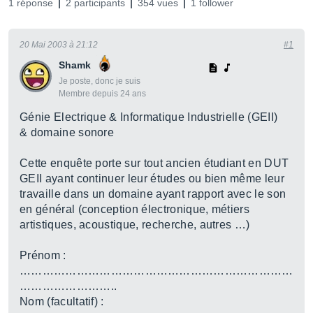
1 réponse
2 participants
354 vues
1 follower
20 Mai 2003 à 21:12
#1
Shamk
Je poste, donc je suis
Membre depuis 24 ans
Génie Electrique & Informatique Industrielle (GEII)
& domaine sonore
Cette enquête porte sur tout ancien étudiant en DUT
GEII ayant continuer leur études ou bien même leur
travaille dans un domaine ayant rapport avec le son
en général (conception électronique, métiers
artistiques, acoustique, recherche, autres …)
Prénom :
………………………………………………………………
……………………..
Nom (facultatif) :