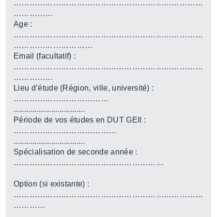
………………………………………………………………
……………
Age :
………………………………………………………………
…………………………
Email (facultatif) :
………………………………………………………………
……………
Lieu d’étude (Région, ville, université) :
………………………………
..................................
Période de vos études en DUT GEII :
…………………………………
..................................
Spécialisation de seconde année :
…………………………………………………
Option (si existante) :
………………………………………………………………
…………