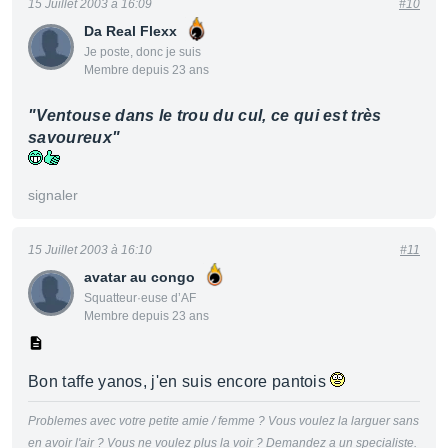
15 Juillet 2003 à 16:09
#10
Da Real Flexx
Je poste, donc je suis
Membre depuis 23 ans
"Ventouse dans le trou du cul, ce qui est très
savoureux"
signaler
15 Juillet 2003 à 16:10
#11
avatar au congo
Squatteur·euse d’AF
Membre depuis 23 ans
Bon taffe yanos, j'en suis encore pantois
Problemes avec votre petite amie / femme ? Vous voulez la larguer sans
en avoir l'air ? Vous ne voulez plus la voir ? Demandez a un specialiste.