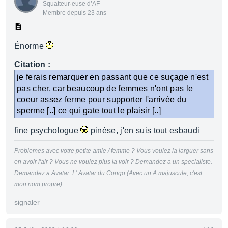
Squatteur·euse d’AF
Membre depuis 23 ans
Énorme
Citation :
je ferais remarquer en passant que ce suçage n'est
pas cher, car beaucoup de femmes n'ont pas le
coeur assez ferme pour supporter l'arrivée du
sperme [..] ce qui gate tout le plaisir [..]
fine psychologue
pinèse, j'en suis tout esbaudi
Problemes avec votre petite amie / femme ? Vous voulez la larguer sans
en avoir l'air ? Vous ne voulez plus la voir ? Demandez a un specialiste.
Demandez a Avatar. L' Avatar du Congo (Avec un A majuscule, c'est
mon nom propre).
signaler