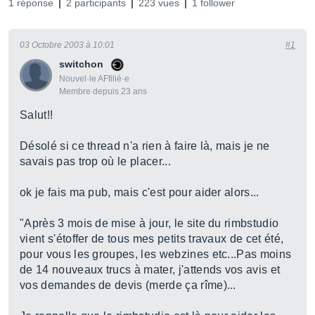
1 réponse
2 participants
223 vues
1 follower
03 Octobre 2003 à 10:01
#1
switchon
Nouvel·le AFfilié·e
Membre depuis 23 ans
Salut!!
Désolé si ce thread n'a rien à faire là, mais je ne
savais pas trop où le placer...
ok je fais ma pub, mais c'est pour aider alors...
"Après 3 mois de mise à jour, le site du rimbstudio
vient s'étoffer de tous mes petits travaux de cet été,
pour vous les groupes, les webzines etc...Pas moins
de 14 nouveaux trucs à mater, j'attends vos avis et
vos demandes de devis (merde ça rîme)...