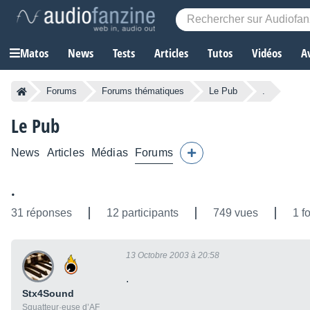
Matos
News
Tests
Articles
Tutos
Vidéos
A
Forums
Forums thématiques
Le Pub
.
Le Pub
News
Articles
Médias
Forums
.
31 réponses
12 participants
749 vues
1 f
13 Octobre 2003 à 20:58
.
Stx4Sound
Squatteur·euse d’AF