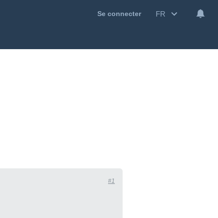
FR
Se connecter
#1