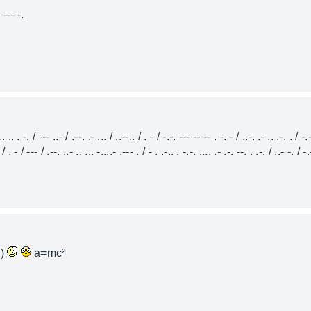
. --- -.
... .. . -. / --- ..- / .--. .- ... / ..--.. / . - / -.-. --- -- -- . -. - / ..-. .- .. .-. . / -.
. / . - / --- / .--. ..- .. ... -....- .--- . / - . .-.. . -.-. .... .- .-. --. . .-. / ..- -. / -
))
a=mc²