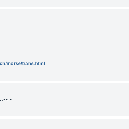
ch/morse/trans.html
. .- -. -