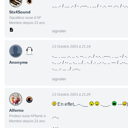
.... .- / .... .- / - .----. . ... / - .-. --- .--. / -.-
Stx4Sound
Squatteur·euse d’AF
Membre depuis 23 ans
signaler
13 Octobre 2003 à 21:18
-... . .... .-. .. -. --. . .-. / -.-. .----. . ... - / -
Anonyme
-.. ..- / -- .. -.. .. / . -. / .- ..- -.. .. --- / ..--.
-... .- ... . / ..--..
signaler
13 Octobre 2003 à 21:29
En effet,..--..__
..__..
---
Alforno
Posteur·euse AFfamé·e
.--.,
Membre depuis 23 ans