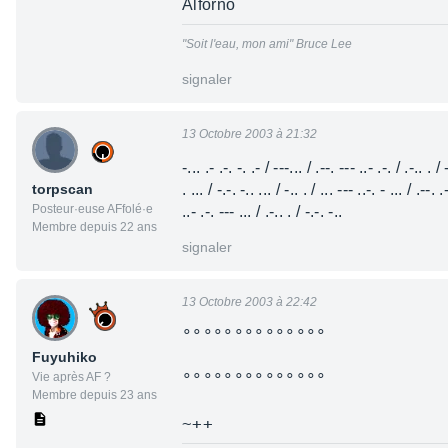
Alforno
"Soit l'eau, mon ami" Bruce Lee
signaler
13 Octobre 2003 à 21:32
-... .- .-. -. .- / ---... / .--. --- ..- .-. / .-.. . / 
torpscan
. ... / -.-. -.. ... / -.. . / ... --- ..-. - ... / .--. .
Posteur·euse AFfolé·e
..- .-. --- ... / .-.. . / -.-. -..
Membre depuis 22 ans
signaler
13 Octobre 2003 à 22:42
°°°°°°°°°°°°°°
Fuyuhiko
Vie après AF ?
°°°°°°°°°°°°°°
Membre depuis 23 ans
~++