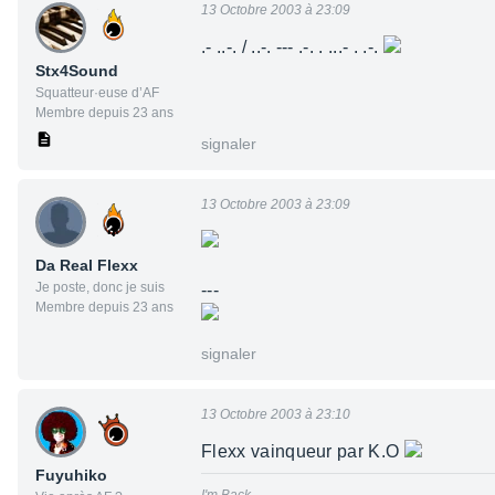
13 Octobre 2003 à 23:09
.- ..-. / ..-. --- .-. . ...- . .-.
Stx4Sound
Squatteur·euse d’AF
Membre depuis 23 ans
signaler
13 Octobre 2003 à 23:09
Da Real Flexx
Je poste, donc je suis
---
Membre depuis 23 ans
signaler
13 Octobre 2003 à 23:10
Flexx vainqueur par K.O
Fuyuhiko