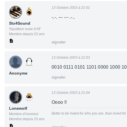
13 Octobre 2003 à 21:01
-.-. --- --- .-..
Stx4Sound
Squatteur·euse d’AF
Membre depuis 23 ans
signaler
13 Octobre 2003 à 21:03
0010 0111 0101 1101 0000 1000 10
Anonyme
signaler
13 Octobre 2003 à 21:04
Oooo !!
Lonewolf
Better to be hated for who you are, than loved fo
Membre d’honneur
Membre depuis 23 ans