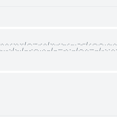
-.-. .-. .- -.-. -.- / .--. --- ..- .-. / -.-. ..- -... .- ... . --..-- / .- .--. .--. . .-.. .-..
-.. . .. -. / -.. . / ... ..- .--. . .-. ... / ... --- ..-. - ... / .--. .-. --- ... / .. -. - .-.