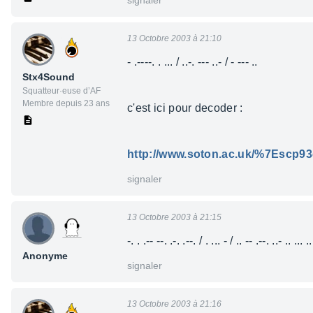
signaler
13 Octobre 2003 à 21:10
- .----. . ... / ..-. --- ..- / - --- ..
Stx4Sound
Squatteur·euse d’AF
Membre depuis 23 ans
c'est ici pour decoder :
http://www.soton.ac.uk/%7Escp93
signaler
13 Octobre 2003 à 21:15
-. . .-- --. .-. .--. / . ... - / .. -- .--. ..- .. ... ..
Anonyme
signaler
13 Octobre 2003 à 21:16