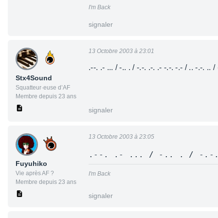
I'm Back
signaler
13 Octobre 2003 à 23:01
.--. .- ... / -.. . / -.-. .-. .- -.-. -.- / .. -.-. .. /
Stx4Sound
Squatteur·euse d’AF
Membre depuis 23 ans
signaler
13 Octobre 2003 à 23:05
.--. .- ... / -.. . / -.-
Fuyuhiko
Vie après AF ?
I'm Back
Membre depuis 23 ans
signaler