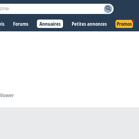
vis
Forums
Annuaires
Petites annonces
Promos
ollower