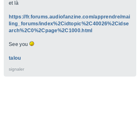
et là
https://fr.forums.audiofanzine.com/apprendre/mai
ling_forums/index%2Cidtopic%2C40026%2Cidse
arch%2C0%2Cpage%2C1000.html
See you
talou
signaler