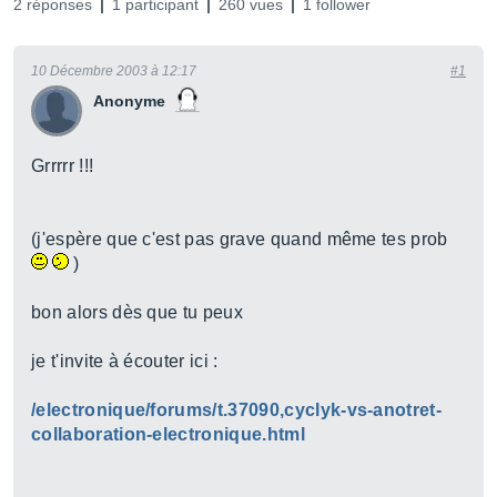
2 réponses
1 participant
260 vues
1 follower
10 Décembre 2003 à 12:17
#1
Anonyme
Grrrrr !!!
(j'espère que c'est pas grave quand même tes prob
)
bon alors dès que tu peux
je t'invite à écouter ici :
/electronique/forums/t.37090,cyclyk-vs-anotret-
collaboration-electronique.html