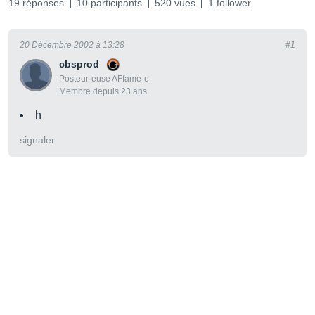
19 réponses
10 participants
520 vues
1 follower
20 Décembre 2002 à 13:28
#1
cbsprod
Posteur·euse AFfamé·e
Membre depuis 23 ans
h
signaler