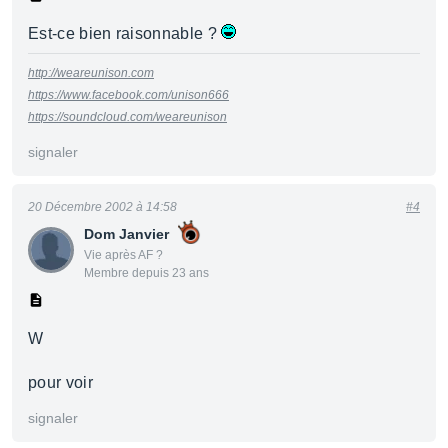
Est-ce bien raisonnable ?
http://weareunison.com
https://www.facebook.com/unison666
https://soundcloud.com/weareunison
signaler
20 Décembre 2002 à 14:58
#4
Dom Janvier
Vie après AF ?
Membre depuis 23 ans
W
pour voir
signaler