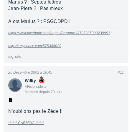
Marius ? : Septeu lettreu
Jean-Piere ? : Pas mieux
Alors Marius ? : PSGCDPD !
https://www.facebook.com/pages/Baraque-8/197985390239991
http://fr.myspace.com/575348029
signaler
20 Décembre 2002 à 16:45
#11
Willty
AFicionado·a
Membre depuis 23 ans
N'oublions pas le Zède !!
****** CARMINA ******