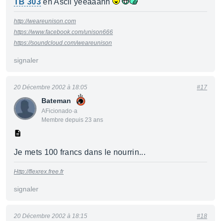
TB 303
en Ascii yeeaaahh
http://weareunison.com
https://www.facebook.com/unison666
https://soundcloud.com/weareunison
signaler
20 Décembre 2002 à 18:05
#17
Bateman
AFicionado·a
Membre depuis 23 ans
Je mets 100 francs dans le nourrin...
Http://flexrex.free.fr
signaler
20 Décembre 2002 à 18:15
#18