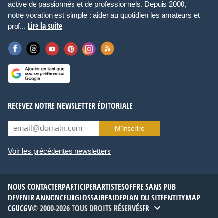
active de passionnés et de professionnels. Depuis 2000,
notre vocation est simple : aider au quotidien les amateurs et
Lire la suite
prof...
RECEVEZ NOTRE NEWSLETTER ÉDITORIALE
M’inscrire
Voir les précédentes newsletters
NOUS CONTACTER
PARTICIPER
ARTISTES
OFFRE SANS PUB
DEVENIR ANNONCEUR
GLOSSAIRE
AIDE
PLAN DU SITE
ENTITYMAP
CGU
CGV
© 2000-2026 TOUS DROITS RÉSERVÉS
FR