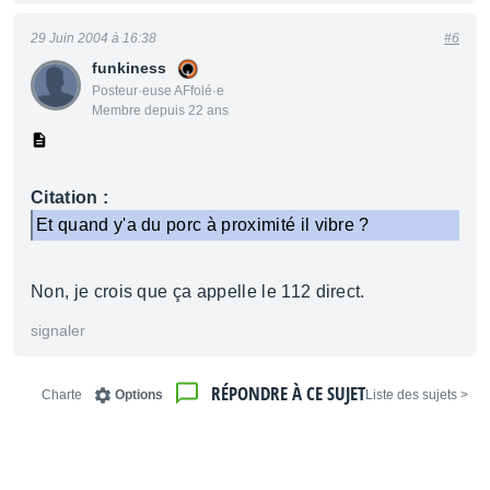
29 Juin 2004 à 16:38
#6
funkiness
Posteur·euse AFfolé·e
Membre depuis 22 ans
Citation :
Et quand y'a du porc à proximité il vibre ?
Non, je crois que ça appelle le 112 direct.
signaler
RÉPONDRE À CE SUJET
Charte
Options
< Liste des sujets