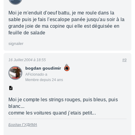
Moi je m'enduit d'oeuf battu, je me roule dans la
sable puis je fais l'escalope panée jusqu'au soir à la
grande joie de ma copine qui elle est déguisée en
feuille de salade
signaler
16 Juillet 2004 à 18:55
#9
bogdan goudimir
AFicionado·a
Membre depuis 24 ans
Moi je compte les strings rouges, puis bleus, puis
blanc...
comme les voitures quand j'etais petit...
Богдан ГУДИМА