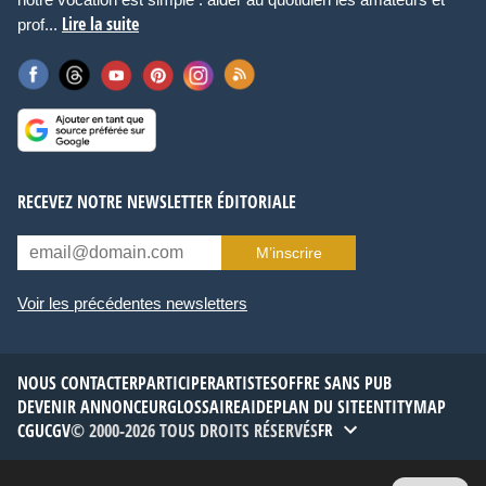
Lire la suite
prof...
RECEVEZ NOTRE NEWSLETTER ÉDITORIALE
M’inscrire
Voir les précédentes newsletters
NOUS CONTACTER
PARTICIPER
ARTISTES
OFFRE SANS PUB
DEVENIR ANNONCEUR
GLOSSAIRE
AIDE
PLAN DU SITE
ENTITYMAP
CGU
CGV
© 2000-2026 TOUS DROITS RÉSERVÉS
FR