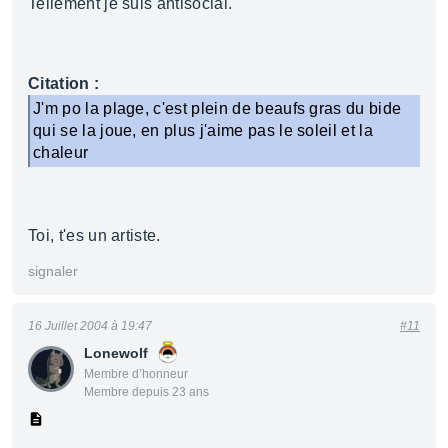
Tellement je suis antisocial.
Citation :
J'm po la plage, c'est plein de beaufs gras du bide
qui se la joue, en plus j'aime pas le soleil et la
chaleur
Toi, t'es un artiste.
signaler
16 Juillet 2004 à 19:47
#11
Lonewolf
Membre d’honneur
Membre depuis 23 ans