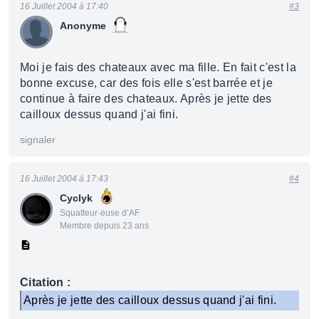
16 Juillet 2004 à 17:40
#3
Anonyme
Moi je fais des chateaux avec ma fille. En fait c'est la
bonne excuse, car des fois elle s'est barrée et je
continue à faire des chateaux. Après je jette des
cailloux dessus quand j'ai fini.
signaler
16 Juillet 2004 à 17:43
#4
Cyclyk
Squatteur·euse d’AF
Membre depuis 23 ans
Citation :
Après je jette des cailloux dessus quand j'ai fini.