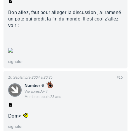
Bon allez, faut pour alleger la discussion j'ai ramené
un pote qui prédit la fin du monde. Il est cool z'allez
voir :
signaler
10 Septembre 2004 à 20:35
#15
Number-6
Vie après AF ?
Membre depuis 23 ans
Dom>
signaler