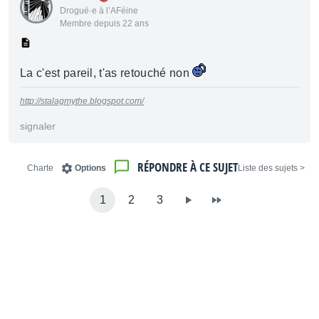
Drogué·e à l’AFéine
Membre depuis 22 ans
La c'est pareil, t'as retouché non
http://stalagmythe.blogspot.com/
signaler
RÉPONDRE À CE SUJET
Charte
Options
< Liste des sujets
1
2
3