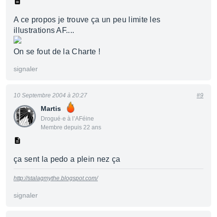
A ce propos je trouve ça un peu limite les
illustrations AF....
On se fout de la Charte !
signaler
10 Septembre 2004 à 20:27
#9
Martis
Drogué·e à l’AFéine
Membre depuis 22 ans
ça sent la pedo a plein nez ça
http://stalagmythe.blogspot.com/
signaler