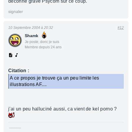
déconné grave Psycom sur ce coup.
signaler
10 Septembre 2004 à 20:32
#12
Shamk
Je poste, donc je suis
Membre depuis 24 ans
Citation :
A ce propos je trouve ça un peu limite les
illustrations AF....
j'ai un peu halluciné aussi, ca vient de kel porno ?
----------