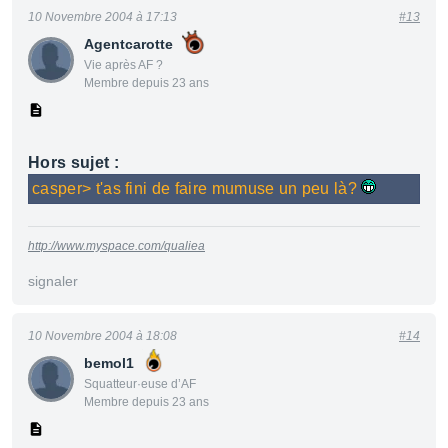
10 Novembre 2004 à 17:13
#13
Agentcarotte
Vie après AF ?
Membre depuis 23 ans
Hors sujet :
casper> t'as fini de faire mumuse un peu là?
http://www.myspace.com/qualiea
signaler
10 Novembre 2004 à 18:08
#14
bemol1
Squatteur·euse d’AF
Membre depuis 23 ans