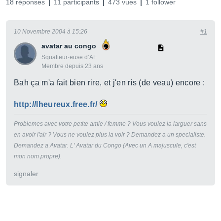
18 réponses
11 participants
473 vues
1 follower
10 Novembre 2004 à 15:26
#1
avatar au congo
Squatteur·euse d’AF
Membre depuis 23 ans
Bah ça m'a fait bien rire, et j'en ris (de veau) encore :
http://lheureux.free.fr/
Problemes avec votre petite amie / femme ? Vous voulez la larguer sans
en avoir l'air ? Vous ne voulez plus la voir ? Demandez a un specialiste.
Demandez a Avatar. L' Avatar du Congo (Avec un A majuscule, c'est
mon nom propre).
signaler