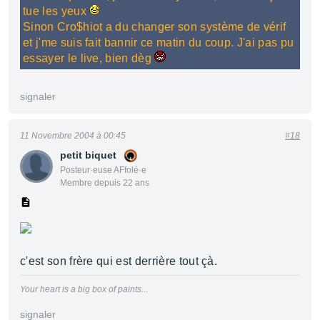
tue les yeux
Sinon Cro$hiot a du changer son système de vérif
et j'me suis fait bannir ce matin du coup. J'ai pas pu
essayer le live, bien dèg
signaler
11 Novembre 2004 à 00:45
#18
petit biquet
Posteur·euse AFfolé·e
Membre depuis 22 ans
c'est son frère qui est derrière tout çà.
Your heart is a big box of paints...
signaler