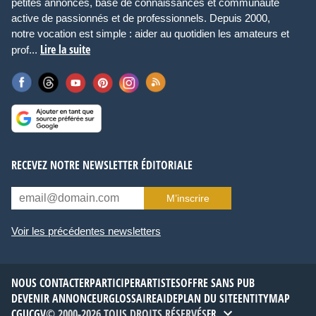
petites annonces, base de connaissances et communauté
active de passionnés et de professionnels. Depuis 2000,
notre vocation est simple : aider au quotidien les amateurs et
Lire la suite
prof...
RECEVEZ NOTRE NEWSLETTER ÉDITORIALE
M’inscrire
Voir les précédentes newsletters
NOUS CONTACTER
PARTICIPER
ARTISTES
OFFRE SANS PUB
DEVENIR ANNONCEUR
GLOSSAIRE
AIDE
PLAN DU SITE
ENTITYMAP
CGU
CGV
© 2000-2026 TOUS DROITS RÉSERVÉS
FR