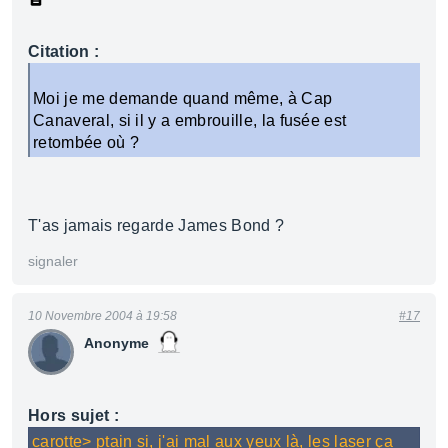
Citation :
Moi je me demande quand même, à Cap
Canaveral, si il y a embrouille, la fusée est
retombée où ?
T'as jamais regarde James Bond ?
signaler
10 Novembre 2004 à 19:58
#17
Anonyme
Hors sujet :
carotte> ptain si, j'ai mal aux yeux là, les laser ça