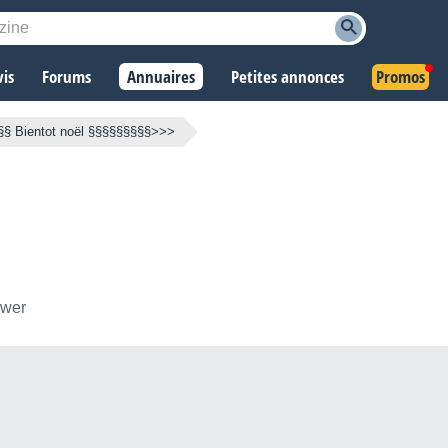
vis
Forums
Annuaires
Petites annonces
Promos
§ Bientot noël §§§§§§§§§>>>
ower