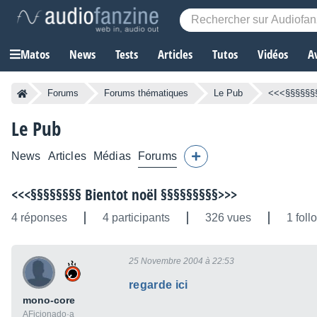
Matos
News
Tests
Articles
Tutos
Vidéos
A
Forums
Forums thématiques
Le Pub
<<<§§§§§§§
Le Pub
News
Articles
Médias
Forums
<<<§§§§§§§§ Bientot noël §§§§§§§§§>>>
4 réponses
4 participants
326 vues
1 foll
25 Novembre 2004 à 22:53
regarde ici
mono-core
AFicionado·a