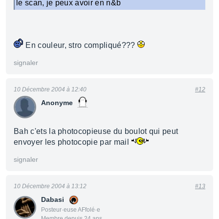
le scan, je peux avoir en n&b
En couleur, stro compliqué???
signaler
10 Décembre 2004 à 12:40
#12
Anonyme
Bah c'ets la photocopieuse du boulot qui peut
envoyer les photocopie par mail
signaler
10 Décembre 2004 à 13:12
#13
Dabasi
Posteur·euse AFfolé·e
Membre depuis 24 ans