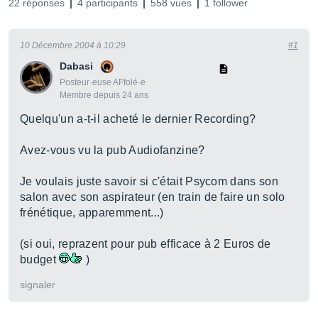
22 réponses
4 participants
558 vues
1 follower
10 Décembre 2004 à 10:29
#1
Dabasi
Posteur·euse AFfolé·e
Membre depuis 24 ans
Quelqu'un a-t-il acheté le dernier Recording?
Avez-vous vu la pub Audiofanzine?
Je voulais juste savoir si c'était Psycom dans son
salon avec son aspirateur (en train de faire un solo
frénétique, apparemment...)
(si oui, reprazent pour pub efficace à 2 Euros de
budget
)
signaler