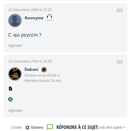
10 Décembre 2004 à 15:55
#22
Anonyme
C qui psycom ?
signaler
10 Décembre 2004 à 16:58
#23
Dabasi
Posteur·euse AFfolé·e
Membre depuis 24 ans
signaler
RÉPONDRE À CE SUJET
Charte
Options
< Liste des sujets