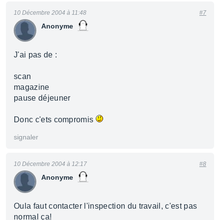
10 Décembre 2004 à 11:48
#7
Anonyme
J'ai pas de :
scan
magazine
pause déjeuner
Donc c'ets compromis
signaler
10 Décembre 2004 à 12:17
#8
Anonyme
Oula faut contacter l'inspection du travail, c'est pas
normal ça!