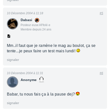
10 Décembre 2004 à 11:18
#5
Dabasi
Posteur·euse AFfolé·e
Membre depuis 24 ans
Mm..il faut que je ramène le mag au boulot, ça se
tente...je peux faire un test mais lundi!
signaler
10 Décembre 2004 à 11:31
#6
Anonyme
Babar, tu nous fais ça à la pause dej?
signaler