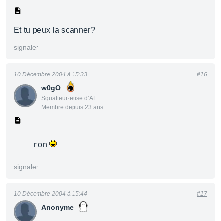
Et tu peux la scanner?
signaler
10 Décembre 2004 à 15:33
#16
w0gO
Squatteur·euse d’AF
Membre depuis 23 ans
non
signaler
10 Décembre 2004 à 15:44
#17
Anonyme