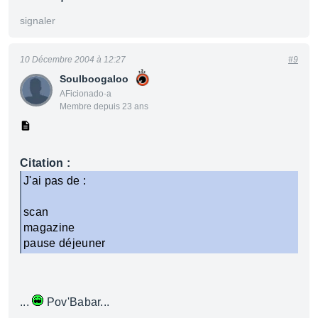
signaler
10 Décembre 2004 à 12:27
#9
Soulboogaloo
AFicionado·a
Membre depuis 23 ans
Citation :
J'ai pas de :
scan
magazine
pause déjeuner
...
Pov'Babar...