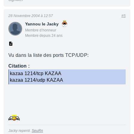
28 Novembre 2004 à 12:57
#5
Yannou le Jacky
Membre d’honneur
Membre depuis 24 ans
Vu dans la liste des ports TCP/UDP:
Citation :
kazaa 1214/tcp KAZAA
kazaa 1214/udp KAZAA
Jacky repenti.
SeuRn