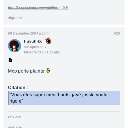
http://soundcloud.com/multiform_bdx
signaler
09 Décembre 2004 à 15:44
#20
Fuyuhiko
Vie après AF ?
Membre depuis 23 ans
Mxp porte plainte
Citation :
"Vous êtes supér meuchants, javé jusste voulu
rigolé"
I'm Back
signaler