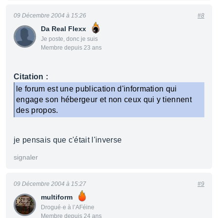
09 Décembre 2004 à 15:26
#8
Da Real Flexx
Je poste, donc je suis
Membre depuis 23 ans
Citation :
le forum est une publication d'information qui
engage son hébergeur et non ceux qui y tiennent
des propos.
je pensais que c'était l'inverse
signaler
09 Décembre 2004 à 15:27
#9
multiform
Drogué·e à l’AFéine
Membre depuis 24 ans