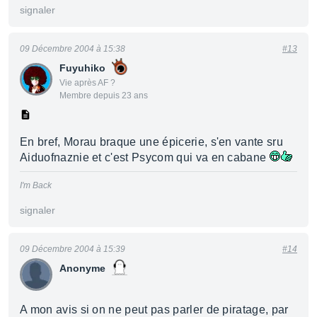
signaler
09 Décembre 2004 à 15:38
#13
Fuyuhiko
Vie après AF ?
Membre depuis 23 ans
En bref, Morau braque une épicerie, s'en vante sru
Aiduofnaznie et c'est Psycom qui va en cabane
I'm Back
signaler
09 Décembre 2004 à 15:39
#14
Anonyme
A mon avis si on ne peut pas parler de piratage, par