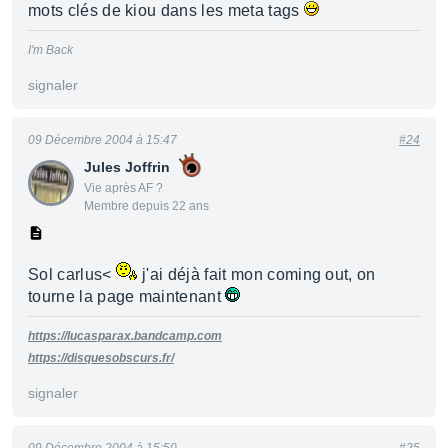
mots clés de kiou dans les meta tags
I'm Back
signaler
09 Décembre 2004 à 15:47
#24
Jules Joffrin
Vie après AF ?
Membre depuis 22 ans
Sol carlus<
j'ai déjà fait mon coming out, on
tourne la page maintenant
https://lucasparax.bandcamp.com
https://disquesobscurs.fr/
signaler