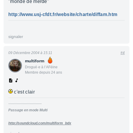
"monde de merde"
http://www.usj-cfdt.fr/website/charte/diffam.htm
signaler
09 Décembre 2004 à 15:11
#4
multiform
Drogué·e à l’AFéine
Membre depuis 24 ans
c'est clair
----------------------------
Passage en mode Multi
http://soundcloud.com/multiform_bdx