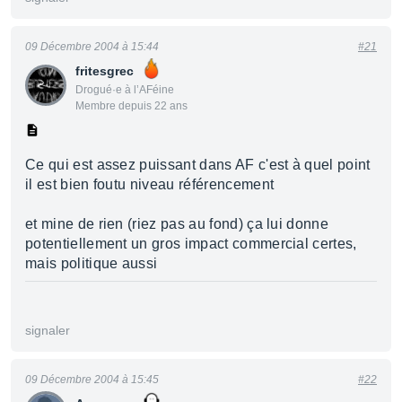
09 Décembre 2004 à 15:44
#21
fritesgrec
Drogué·e à l’AFéine
Membre depuis 22 ans
Ce qui est assez puissant dans AF c'est à quel point
il est bien foutu niveau référencement
et mine de rien (riez pas au fond) ça lui donne
potentiellement un gros impact commercial certes,
mais politique aussi
signaler
09 Décembre 2004 à 15:45
#22