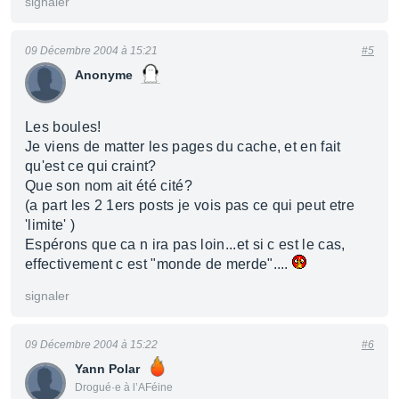
signaler
09 Décembre 2004 à 15:21
#5
Anonyme
Les boules!
Je viens de matter les pages du cache, et en fait
qu'est ce qui craint?
Que son nom ait été cité?
(a part les 2 1ers posts je vois pas ce qui peut etre
'limite' )
Espérons que ca n ira pas loin...et si c est le cas,
effectivement c est "monde de merde"....
signaler
09 Décembre 2004 à 15:22
#6
Yann Polar
Drogué·e à l’AFéine