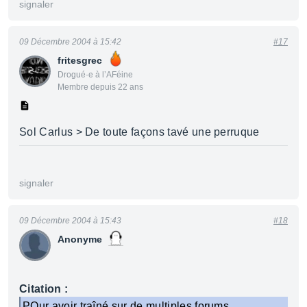
signaler
09 Décembre 2004 à 15:42
#17
fritesgrec
Drogué·e à l’AFéine
Membre depuis 22 ans
Sol Carlus > De toute façons tavé une perruque
signaler
09 Décembre 2004 à 15:43
#18
Anonyme
Citation :
POur avoir traîné sur de multiples forums