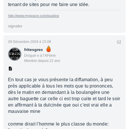
tenant de sites pour me faire une idée.
http://www.myspace.com/qualiea
signaler
09 Décembre 2004 à 15:08
#3
fritesgrec
Drogué·e à l’AFéine
Membre depuis 22 ans
En tout cas je vous présente la diffamation, à peu
près applicable à tous les mots que tu prononces,
dès le matin en demandant à la boulangère une
autre baguette car celle ci est trop cuite et tard le soir
en affirmant à ta dulcinée que oui c'est vrai elle a
mauvaise mine
comme dirait l'homme le plus classe du monde: