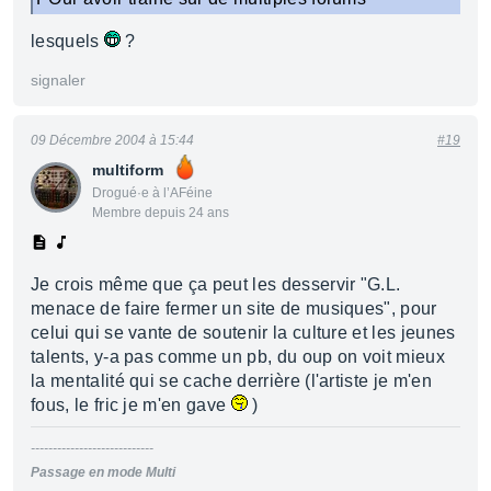
lesquels
?
signaler
09 Décembre 2004 à 15:44
#19
multiform
Drogué·e à l’AFéine
Membre depuis 24 ans
Je crois même que ça peut les desservir "G.L.
menace de faire fermer un site de musiques", pour
celui qui se vante de soutenir la culture et les jeunes
talents, y-a pas comme un pb, du oup on voit mieux
la mentalité qui se cache derrière (l'artiste je m'en
fous, le fric je m'en gave
)
----------------------------
Passage en mode Multi