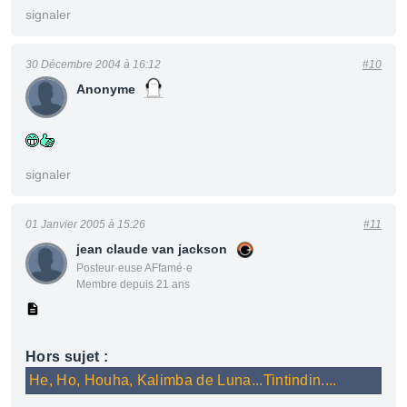
signaler
30 Décembre 2004 à 16:12
#10
Anonyme
signaler
01 Janvier 2005 à 15:26
#11
jean claude van jackson
Posteur·euse AFfamé·e
Membre depuis 21 ans
Hors sujet :
He, Ho, Houha, Kalimba de Luna...Tintindin....