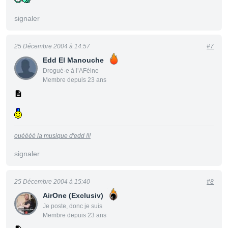
signaler
25 Décembre 2004 à 14:57
#7
Edd El Manouche
Drogué·e à l’AFéine
Membre depuis 23 ans
ouéééé la musique d'edd !!!
signaler
25 Décembre 2004 à 15:40
#8
AirOne (Exclusiv)
Je poste, donc je suis
Membre depuis 23 ans